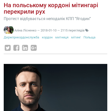
На польському кордоні мітингарі
перекрили рух
Протест відбувається неподалік КПП "Ягодин"
Аліна Лісненко
—
2018-01-10
— 2115 переглядів
Держприкордонслужба
кордон
митниця
мітинг
Польща