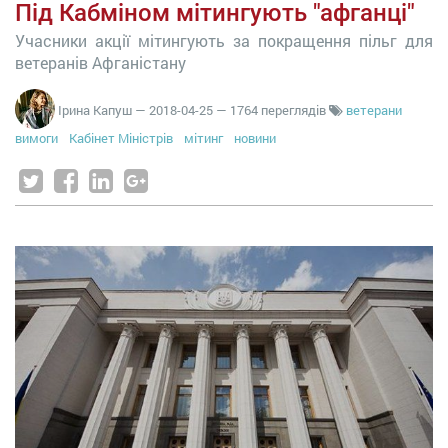
Під Кабміном мітингують "афганці"
Учасники акції мітингують за покращення пільг для
ветеранів Афганістану
Ірина Капуш
—
2018-04-25
— 1764 переглядів
ветерани
вимоги
Кабінет Міністрів
мітинг
новини