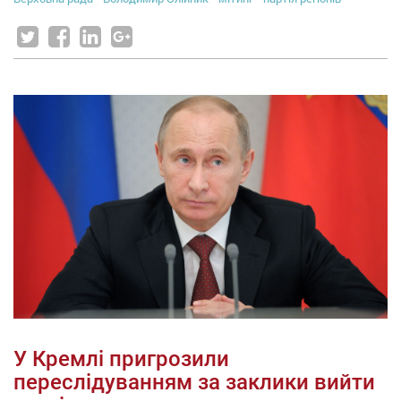
У Кремлі пригрозили
переслідуванням за заклики вийти