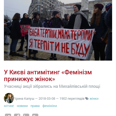
У Києві антимітинг «Фемінізм
принижує жінок»
Учасниці акції зібрались на Михайлівській площі
Ірина Капуш
—
2018-03-08
— 1902 переглядів
жінки
мітинг
новини
права
фемінізм