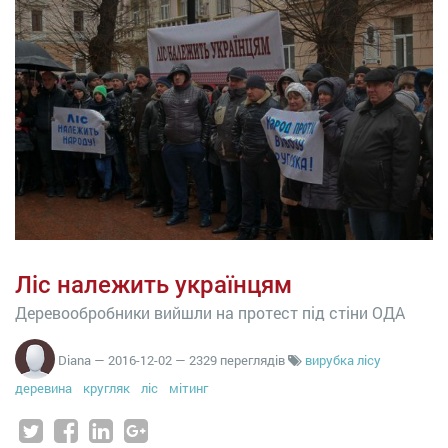
Ліс належить українцям
Деревообробники вийшли на протест під стіни ОДА
Diana
—
2016-12-02
— 2329 переглядів
вирубка лісу
деревина
кругляк
ліс
мітинг