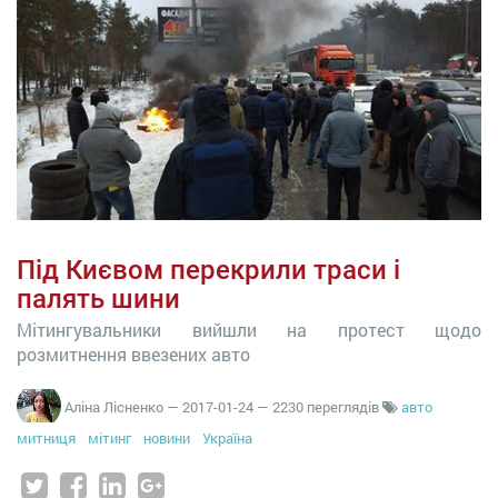
Під Києвом перекрили траси і
палять шини
Мітингувальники вийшли на протест щодо
розмитнення ввезених авто
Аліна Лісненко
—
2017-01-24
— 2230 переглядів
авто
митниця
мітинг
новини
Україна