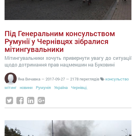
Під Генеральним консульством
Румунії у Чернівцях зібралися
мітингувальники
Мітингувальники хочуть привернути увагу до ситуації
щодо дотримання прав нацменшин на Буковині
Яна Вичавка
—
2017-09-27
— 2178 переглядів
консульство
мітинг
новини
Румунія
Україна
Чернівці,