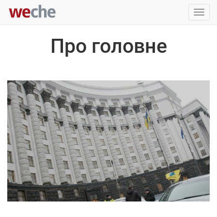
Упра
пере
Про головне