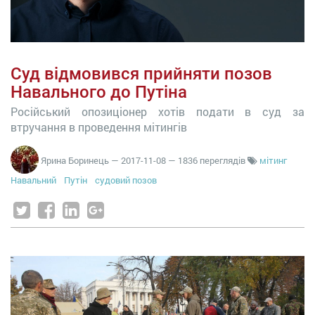
Суд відмовився прийняти позов
Навального до Путіна
Російський опозиціонер хотів подати в суд за
втручання в проведення мітингів
Ярина Боринець
—
2017-11-08
— 1836 переглядів
мітинг
Навальний
Путін
судовий позов