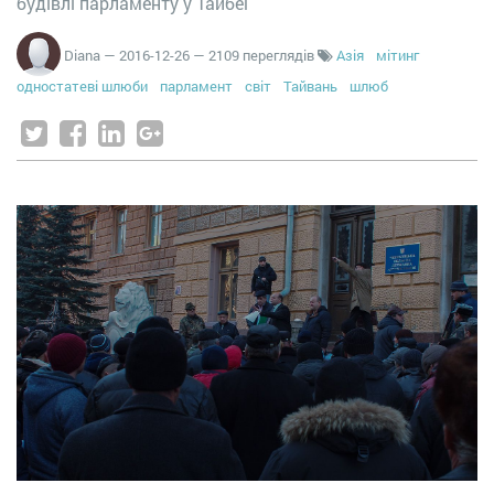
будівлі парламенту у Тайбеї
Diana
—
2016-12-26
— 2109 переглядів
Азія
мітинг
одностатеві шлюби
парламент
світ
Тайвань
шлюб