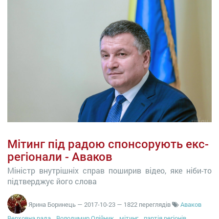
Мітинг під радою спонсорують екс-
регіонали - Аваков
Міністр внутрішніх справ поширив відео, яке ніби-то
підтверджує його слова
Ярина Боринець
—
2017-10-23
— 1822 переглядів
Аваков
Верховна рада
Володимир Олійник
мітинг
партія регіонів