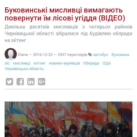
Буковинські мисливці вимагають
повернути їм лісові угіддя (ВІДЕО)
Декілька десятків мисливців з чотирьох районів
Чернівецької області зібралися під будівлею облради
на мітинг
Diana
—
2016-12-22
— 2937 переглядів
автобус
Буковина
ліс
мисливці
мітинг
новини чернівців
Облрада
ОДА
Чернівецька область