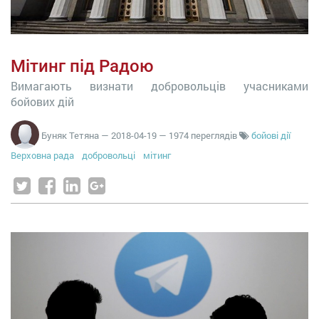
Мітинг під Радою
Вимагають визнати добровольців учасниками
бойових дій
Буняк Тетяна
—
2018-04-19
— 1974 переглядів
бойові дії
Верховна рада
добровольці
мітинг