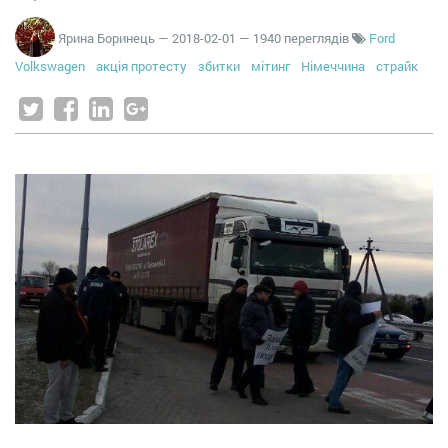
Ярина Боринець
—
2018-02-01
— 1940 переглядів
Ford
Volkswagen
акція протесту
збитки
мітинг
Німеччина
страйк