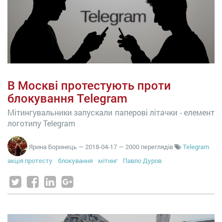
В Москві протестують проти
блокування Telegram
Мітингувальники запускали паперові літачки - елемент
логотипу Telegram
Ярина Боринець
—
2018-04-17
— 2000 переглядів
Telegram
акція протесту
блокування
мітинг
Павло Дуров