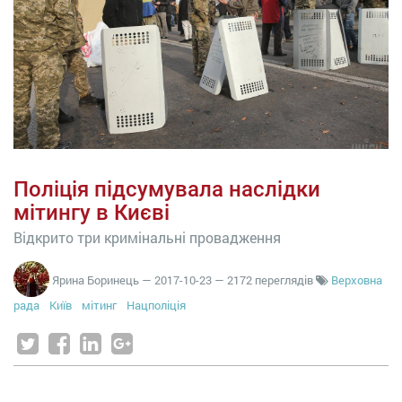
Поліція підсумувала наслідки
мітингу в Києві
Відкрито три кримінальні провадження
Ярина Боринець
—
2017-10-23
— 2172 переглядів
Верховна
рада
Київ
мітинг
Нацполіція