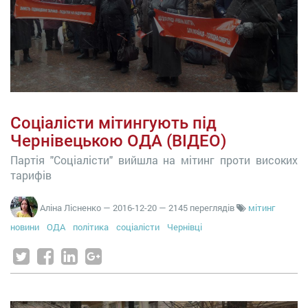
Соціалісти мітингують під
Чернівецькою ОДА (ВІДЕО)
Партія "Соціалісти" вийшла на мітинг проти високих
тарифів
Аліна Лісненко
—
2016-12-20
— 2145 переглядів
мітинг
новини
ОДА
політика
соціалісти
Чернівці