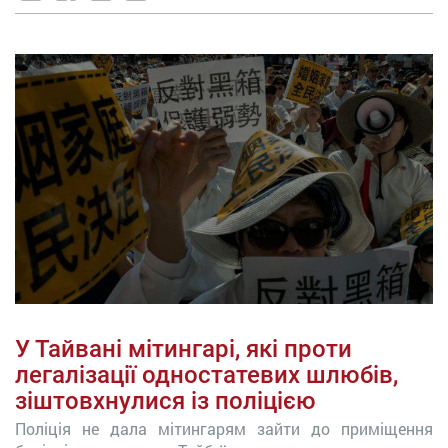
У Тайвані мітингарі, які проти
легалізації одностатевих шлюбів,
зіштовхнулися із поліцією
Поліція не дала мітингарям зайти до приміщення