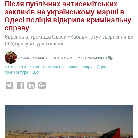
Після публічних антисемітських
закликів на українському марші в
Одесі поліція відкрила кримінальну
справу
Єврейська громада Одеси «Хабад» готує звернення до
СБУ, прокуратури і поліції
Ярина Боринець
—
2018-05-04
— 2131 переглядів
антисеміти
євреї
кримінальна справа
марш
Одеса
прокуратура
СБУ