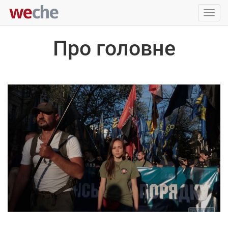
Упра
пере
Про головне