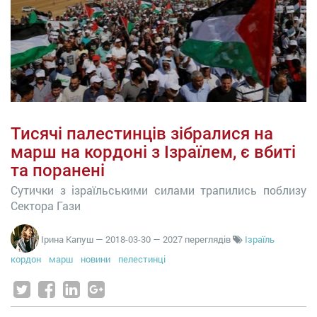
Тисячі палестинців зібралися на
марш на кордоні з Ізраїлем, є вбиті
та поранені
Сутички з ізраїльськими силами трапились поблизу
Сектора Гази
Ірина Капуш
—
2018-03-30
— 2027 переглядів
Ізраїль
кордон
марш
новини
пелестинці