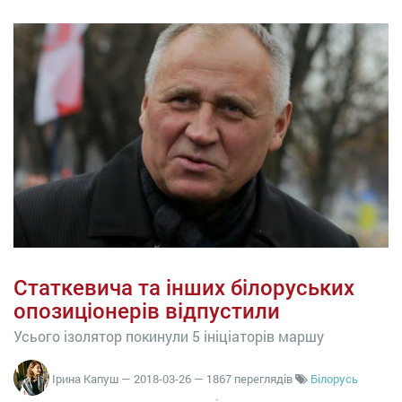
Статкевича та інших білоруських
опозиціонерів відпустили
Усього ізолятор покинули 5 ініціаторів маршу
Ірина Капуш
—
2018-03-26
— 1867 переглядів
Білорусь