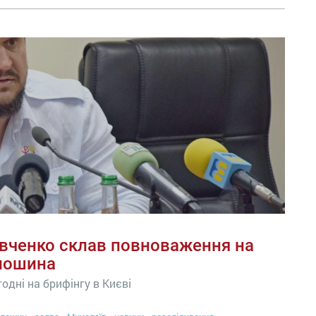
авченко склав повноваження на
олошина
одні на брифінгу в Києві