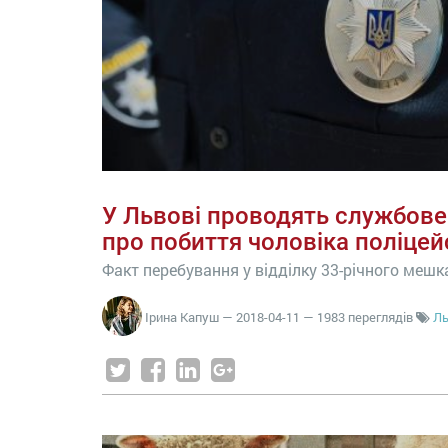
У Львові проводять службове
про побиття чоловіка поліце
Факт перебування у відділку 33-річного меш
Ірина Капуш
—
2018-04-11
— 1983 переглядів
Ль