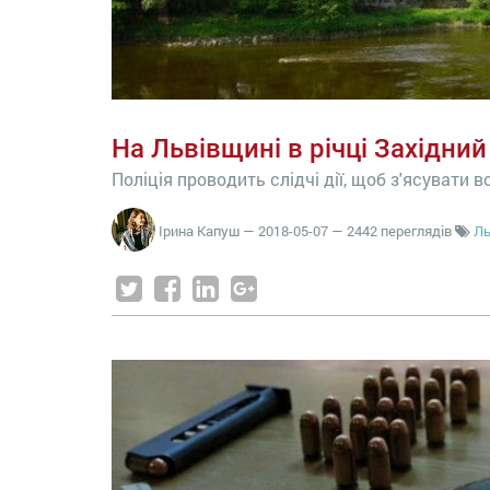
На Львівщині в річці Західний
Поліція проводить слідчі дії, щоб з'ясувати 
Ірина Капуш
—
2018-05-07
— 2442 переглядів
Ль