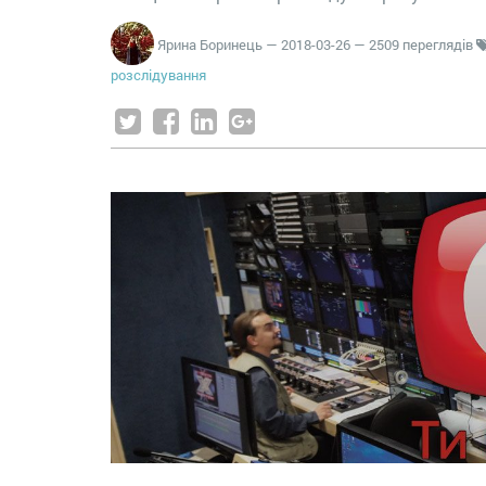
Ярина Боринець
—
2018-03-26
— 2509 переглядів
розслідування