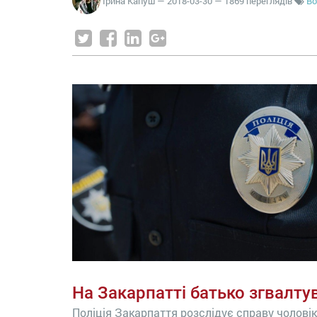
Ірина Капуш
—
2018-03-30
— 1869 переглядів
В
На Закарпатті батько згвалту
Поліція Закарпаття розслідує справу чоловік