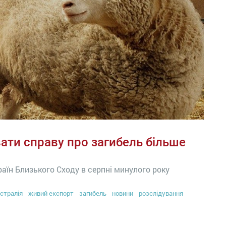
вати справу про загибель більше
раїн Близького Сходу в серпні минулого року
стралія
живий експорт
загибель
новини
розслідування