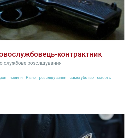
ковослужбовець-контрактник
о службове розслідування
роя
новини
Рівне
розслідування
самогубство
смерть