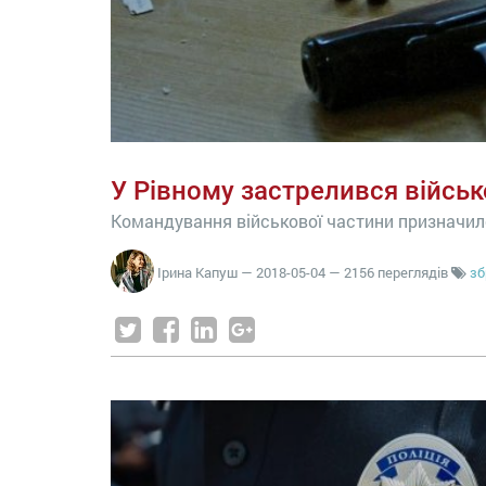
У Рівному застрелився війсь
Командування військової частини призначил
Ірина Капуш
—
2018-05-04
— 2156 переглядів
зб