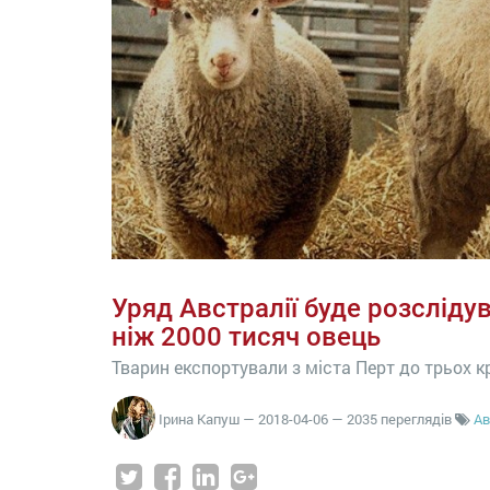
Уряд Австралії буде розсліду
ніж 2000 тисяч овець
Тварин експортували з міста Перт до трьох к
Ірина Капуш
—
2018-04-06
— 2035 переглядів
Ав