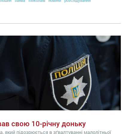
олошин
заява
Миколаїв
новини
розслідування
вав свою 10-річну доньку
а, який підозрюється в зґвалтуванні малолітньої