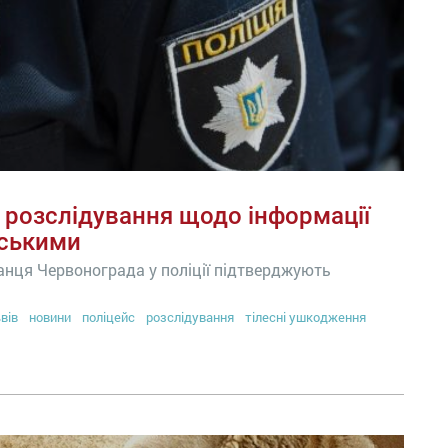
 розслідування щодо інформації
йськими
канця Червонограда у поліції підтверджують
вів
новини
поліцейс
розслідування
тілесні ушкодження