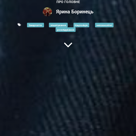
ПРО ГОЛОВНЕ
Ярина Боринець
Закарпаття
згвалтування
Нацполіція
неповнолітні
розслідування