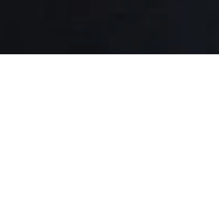
Житель Берегівського
району Закарпаття
підозрюється у згвалтуванні
своєї 10-річної доньки
Про це повідомляє
прес-служба
Національної
поліції.
До правоохоронців звернулася директор