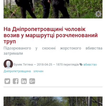
На Дніпропетровщині чоловік
возив у маршрутці розчленований
труп
Підозрюваного у скоєнні жорстокого вбивства
затримали
Буняк Тетяна
—
2018-04-25
— 1870 переглядів
вбивство
Дніпропетровщина
злочин