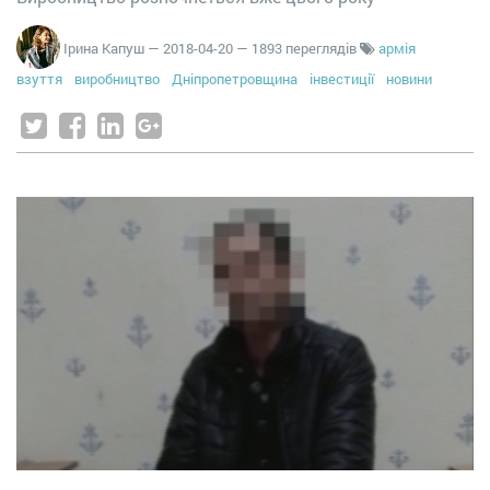
Ірина Капуш
—
2018-04-20
— 1893 переглядів
армія
взуття
виробництво
Дніпропетровщина
інвестиції
новини