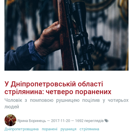
У Дніпропетровській області
стрілянина: четверо поранених
Чоловік з помповою рушницею поцілив у чотирьох
людей
Ярина Боринець
—
2017-11-20
— 1692 переглядів
Дніпропетровщина
поранені
рушниця
стрілянина