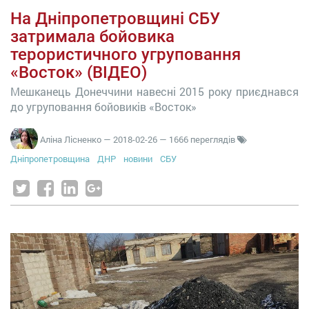
На Дніпропетровщині СБУ
затримала бойовика
терористичного угруповання
«Восток» (ВІДЕО)
Мешканець Донеччини навесні 2015 року приєднався
до угруповання бойовиків «Восток»
Аліна Лісненко
—
2018-02-26
— 1666 переглядів
Дніпропетровщина
ДНР
новини
СБУ