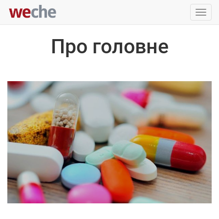
Упра
пере
Про головне