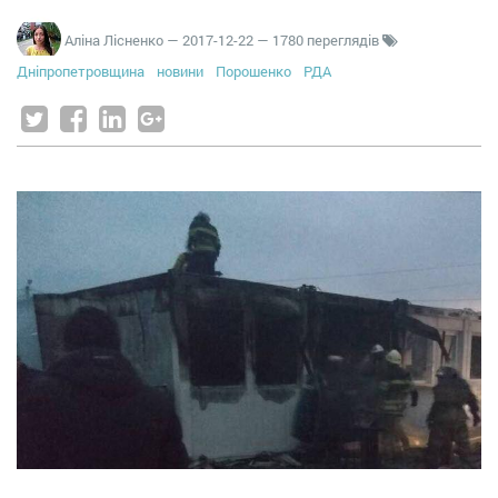
Аліна Лісненко
—
2017-12-22
— 1780 переглядів
Дніпропетровщина
новини
Порошенко
РДА