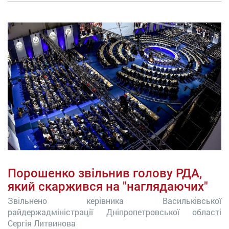
Порошенко звільнив голову РДА,
який скаржився на "наглядаючих"
Звільнено керівника Васильківської
райдержадміністрації Дніпропетровської області
Сергія Литвинова