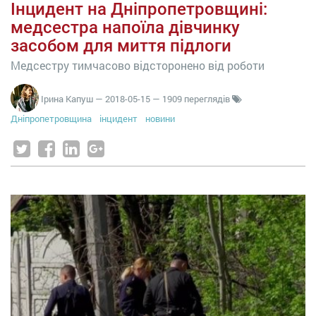
Інцидент на Дніпропетровщині:
медсестра напоїла дівчинку
засобом для миття підлоги
Медсестру тимчасово відсторонено від роботи
Ірина Капуш
—
2018-05-15
— 1909 переглядів
Дніпропетровщина
інцидент
новини