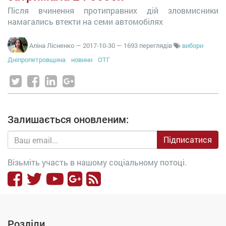
Після вчинення протиправних дій зловмисники
намагались втекти на семи автомобілях
Аліна Лісненко
—
2017-10-30
— 1693 переглядів
вибори
Дніпропетровщина
новини
ОТГ
Залишається оновленим:
Підписатися
Візьміть участь в нашому соціальному потоці.
Розділи