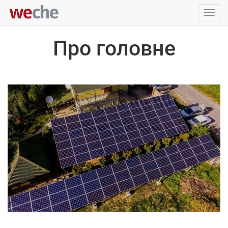
Упра
пере
Про головне