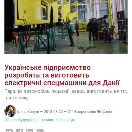
Українське підприємство
розробить та виготовить
електричні спецмашини для Данії
Перший автомобіль луцький завод виготовить влітку
цього року
Ірина Капуш
—
2018-03-22
— 2114 переглядів
Данія
машинобудування
новини
співпраця