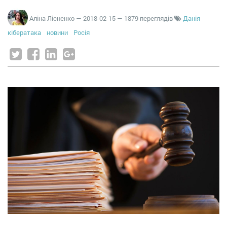
Аліна Лісненко
—
2018-02-15
— 1879 переглядів
Данія
кібератака
новини
Росія