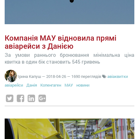
Компанія МАУ відновила прямі
авіарейси з Данією
За умови раннього бронювання мінімальна ціна
квитка в один бік становить 545 гривень
Ірина Капуш
—
2018-04-26
— 1690 переглядів
авіаквитки
авіарейси
Данія
Копенгаген
МАУ
новини