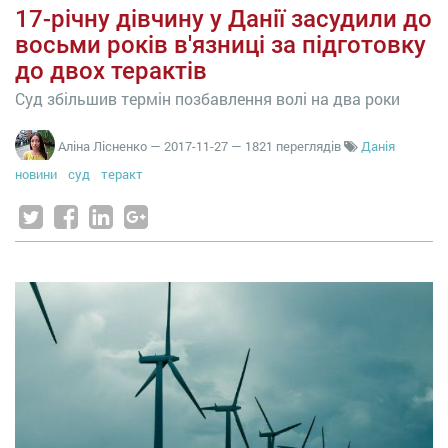
17-річну дівчину у Данії засудили до
восьми років в'язниці за підготовку
до двох терактів
Суд збільшив термін позбавлення волі на два роки
Аліна Лісненко
—
2017-11-27
— 1821 переглядів
Данія
новини
суд
теракт