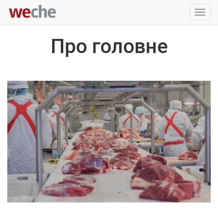
Упра
пере
Про головне