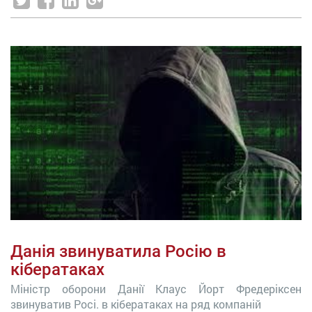
Данія звинуватила Росію в
кібератаках
Міністр оборони Данії Клаус Йорт Фредеріксен
звинуватив Росі. в кібератаках на ряд компаній