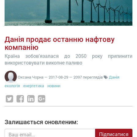
Данія продає останню нафтову
компанію
Країна зобов'язалася до 2050 року припинити
використовувати викопне паливо
Оксана Чорна
—
2017-08-29
— 2097 переглядів
Данія
екологія
енергетика
новини
Залишається оновленим:
Підписатися