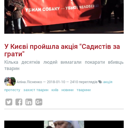
У Києві пройшла акція "Садистів за
грати"
Кілька десятків людей вимагали покарати вбивць
тварин
Аліна Лісненко
—
2018-01-10
— 2410 переглядів
акція
протесту
захист тварин
київ
новини
тварини