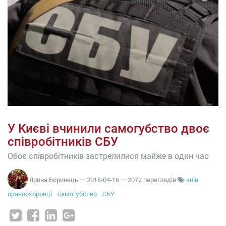
У Києві вчинили самогубство двоє
співробітників СБУ
Обоє співробітників застрелилися майже в один час
Ярина Боринець
—
2018-04-16
— 2072 переглядів
київ
правоохоронці
самогубство
СБУ