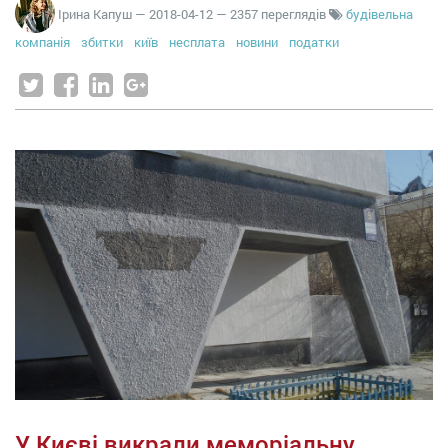
Ірина Капуш
—
2018-04-12
— 2357 переглядів
будівельна
компанія
збитки
київ
несплата
новини
податки
У Києві викрали меморіальну