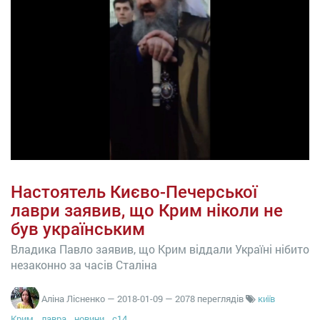
Настоятель Києво-Печерської
лаври заявив, що Крим ніколи не
був українським
Владика Павло заявив, що Крим віддали Україні нібито
незаконно за часів Сталіна
Аліна Лісненко
—
2018-01-09
— 2078 переглядів
київ
Крим
лавра
новини
с14