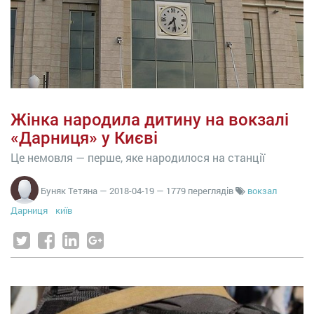
Жінка народила дитину на вокзалі
«Дарниця» у Києві
Це немовля — перше, яке народилося на станції
Буняк Тетяна
—
2018-04-19
— 1779 переглядів
вокзал
Дарниця
київ