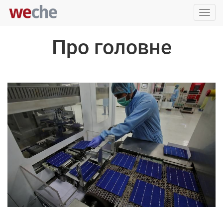
Упра
пере
Про головне