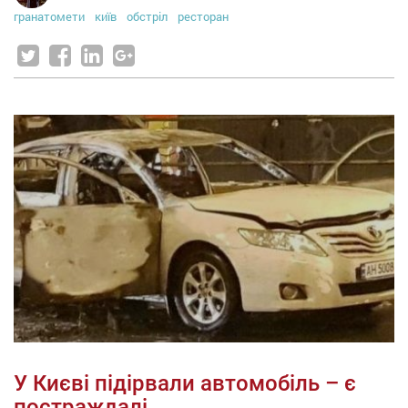
гранатомети
київ
обстріл
ресторан
У Києві підірвали автомобіль – є
постраждалі