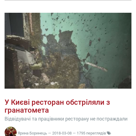
У Києві ресторан обстріляли з
гранатомета
Відвідувачі та працівники ресторану не постраждали
Ярина Боринець
—
2018-03-08
— 1795 переглядів