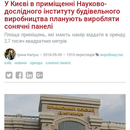
У Києві в приміщенні Науково-
дослідного інституту будівельного
виробництва планують виробляти
сонячні панелі
Площа приміщень, які мають намір віддати в оренду,
2,7 тисяч квадратних метрів
Ірина Капуш
—
2018-05-09
— 1910 переглядів
виробництво
київ
новини
оренда
сонячні панелі