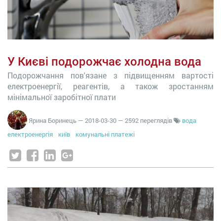
У Києві подорожчає холодна вода
Подорожчання пов'язане з підвищенням вартості
електроенергії, реагентів, а також зростанням
мінімальної заробітної плати
Ярина Боринець
—
2018-03-30
— 2592 переглядів
вода
електроенергія
київ
комунальні платежі