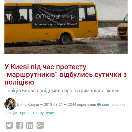
У Києві під час протесту
"маршрутників" відбулись сутички з
поліцією
Поліція Києва повідомила про затримання 7 людей
Ірина Капуш
—
2018-03-21
— 2244 переглядів
київ
новини
поліція
протести
сутички