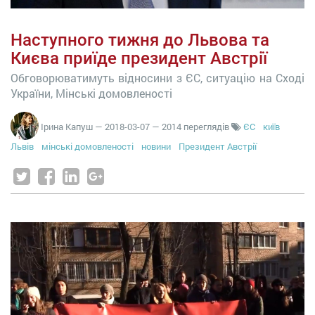
Наступного тижня до Львова та
Києва приїде президент Австрії
Обговорюватимуть відносини з ЄС, ситуацію на Сході
України, Мінські домовленості
Ірина Капуш
—
2018-03-07
— 2014 переглядів
ЄС
київ
Львів
мінські домовленості
новини
Президент Австрії