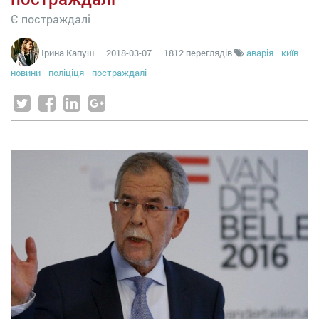
Є постраждалі
Ірина Капуш
—
2018-03-07
— 1812 переглядів
аварія
київ
новини
поліціця
постраждалі