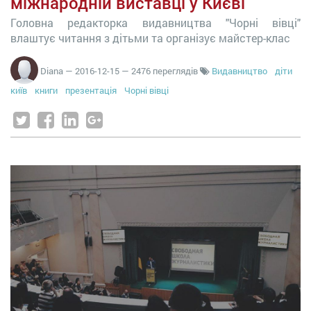
міжнародній виставці у Києві
Головна редакторка видавництва "Чорні вівці"
влаштує читання з дітьми та організує майстер-клас
Diana
—
2016-12-15
— 2476 переглядів
Видавництво
діти
київ
книги
презентація
Чорні вівці