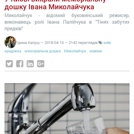
дошку Івана Миколайчука
Миколайчук - відомий буковинський режисер,
виконавець ролі Івана Палійчука в "Тінях забутих
предків"
Ірина Капуш
—
2018-04-10
— 2142 переглядів
київ
крадіжка
меморіальна дошка
Миколайчук
новини