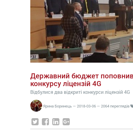
Державний бюджет поповнивс
конкурсу ліцензій 4G
Відбулися два відкриті конкурси ліцензій 4G
Ярина Боринець
—
2018-03-06
— 2064 переглядів