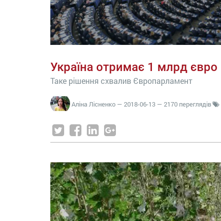
Україна отримає 1 млрд євро
Таке рішення схвалив Європарламент
Аліна Лісненко
—
2018-06-13
— 2170 переглядів