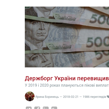
Держборг України перевищив
У 2019 і 2020 роках плануються пікові випла
Ярина Боринець
—
2018-02-21
— 1986 переглядів