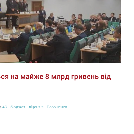
я на майже 8 млрд гривень від
4G
бюджет
ліцензія
Порошенко