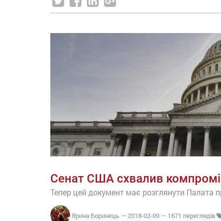
Сенат США схвалив компромі
Тепер цей документ має розглянути Палата 
Ярина Боринець
—
2018-02-09
— 1671 переглядів