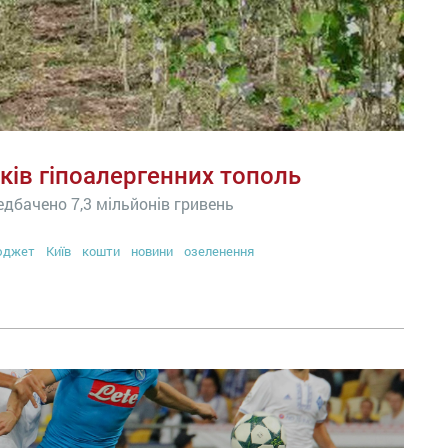
тків гіпоалергенних тополь
едбачено 7,3 мільйонів гривень
юджет
Київ
кошти
новини
озеленення