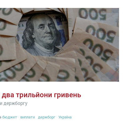
 два трильйони гривень
ти держборгу
бюджет
виплати
держборг
Україна