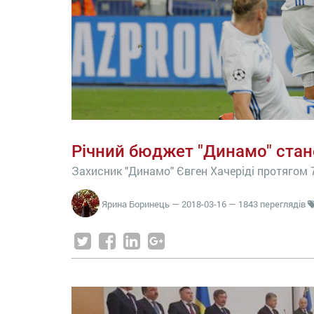
Річний бюджет "Динамо" стан
Захисник "Динамо" Євген Хачеріді протягом 7
Ярина Боринець
—
2018-03-16
— 1843 переглядів