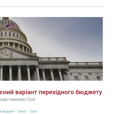
сний варіант перехідного бюджету
представників США
бюджет
Сенат
США