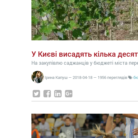
У Києві висадять кілька деся
На закупівлю саджанців у бюджеті міста пер
Ірина Капуш
—
2018-04-18
— 1956 переглядів
б