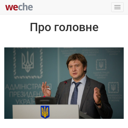
Упра
пере
Про головне