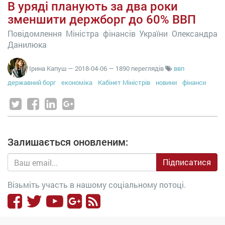
В уряді планують за два роки
зменшити держборг до 60% ВВП
Повідомлення Міністра фінансів України Олександра
Данилюка
Ірина Капуш
—
2018-04-06
— 1890 переглядів
ввп
державний борг
економіка
Кабінет Міністрів
новини
фінанси
Залишається оновленим:
Підписатися
Візьміть участь в нашому соціальному потоці.