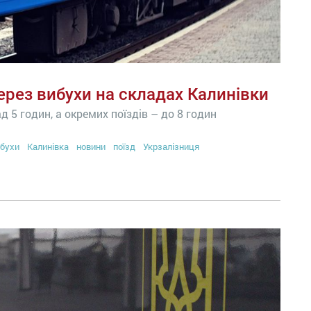
ерез вибухи на складах Калинівки
д 5 годин, а окремих поїздів – до 8 годин
бухи
Калинівка
новини
поїзд
Укрзалізниця