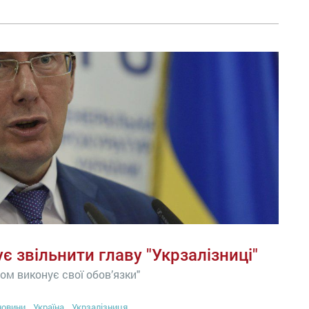
 звільнити главу "Укрзалізниці"
м виконує свої обов’язки"
новини
Україна
Укрзалізниця