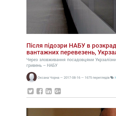
Після підозри НАБУ в розкрад
вантажних перевезень, Укрза
Через зловживання посадовцями Укрзалізни
гривень – НАБУ
Оксана Чорна
—
2017-08-16
— 1675 переглядів