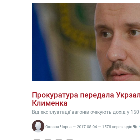
Прокуратура передала Укрзал
Клименка
Від експлуатації вагонів очікують дохід у 15
Оксана Чорна
—
2017-08-04
— 1576 переглядів