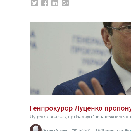
Генпрокурор Луценко пропонує
Луценко вважає, що Балчун "неналежним чино
Оксана Чорна
—
2017-08-04
— 1978 переглядів