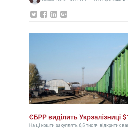
ЄБРР виділить Укрзалізниці $
На ці кошти закуплять 6,5 тисяч відкритих в