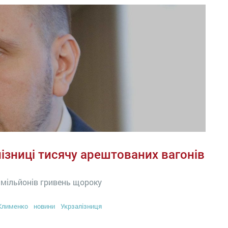
ізниці тисячу арештованих вагонів
0 мільйонів гривень щороку
Клименко
новини
Укрзалізниця