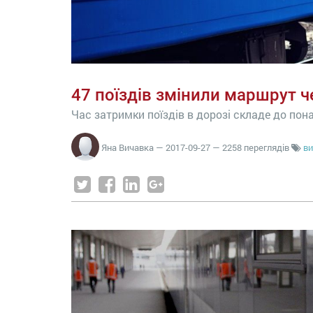
47 поїздів змінили маршрут ч
Час затримки поїздів в дорозі складе до пона
Яна Вичавка
—
2017-09-27
— 2258 переглядів
ви