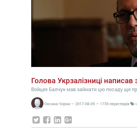
Голова Укрзалізниці написав 
Войцех Балчун мав займати цю посаду ще пр
Оксана Чорна
—
2017-08-09
— 1735 переглядів