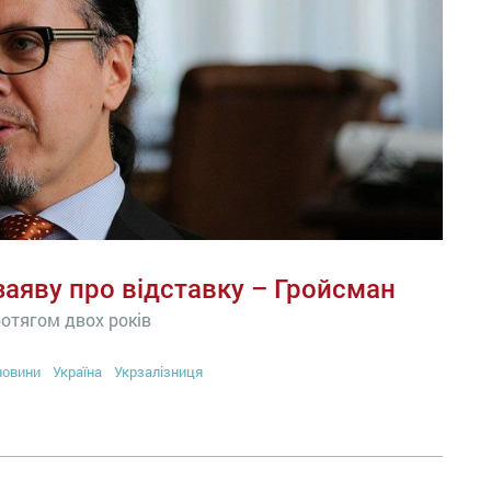
заяву про відставку – Гройсман
отягом двох років
новини
Україна
Укрзалізниця