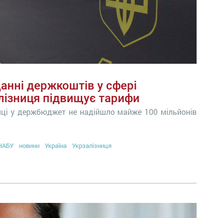
анні держкоштів у сфері
лізниця підвищує тарифи
ці у держбюджет не надійшло майже 100 мільйонів
НАБУ
новини
Україна
Укрзалізниця