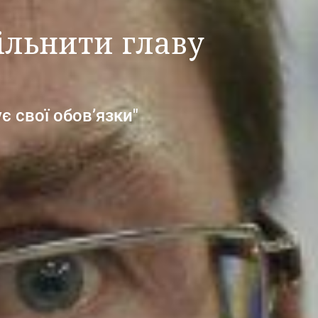
ільнити главу
 свої обов’язки"