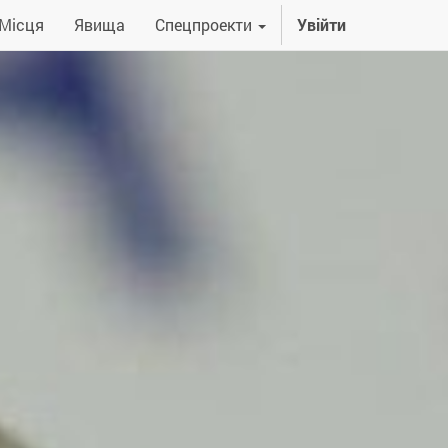
Місця
Явища
Спецпроекти
Увійти