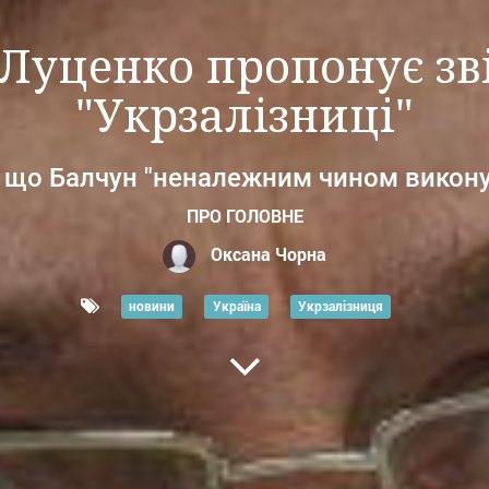
Луценко пропонує зв
"Укрзалізниці"
 що Балчун "неналежним чином виконує
ПРО ГОЛОВНЕ
Оксана Чорна
новини
Україна
Укрзалізниця