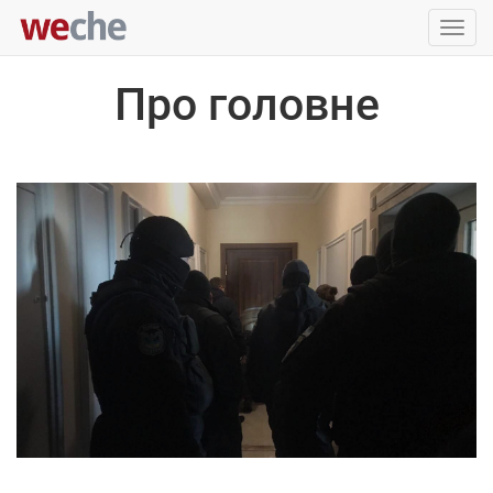
Упра
пере
Про головне