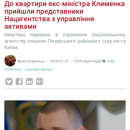
До квартири екс-міністра Клименка
прийшли представники
Нацагентства з управління
активами
Квартира передана в управління Національному
агентству ухвалою Печерського районного суду міста
Києва
Ярина Боринець
—
2018-01-23
— 1534 переглядів
Київ
Клименко
судовий процес