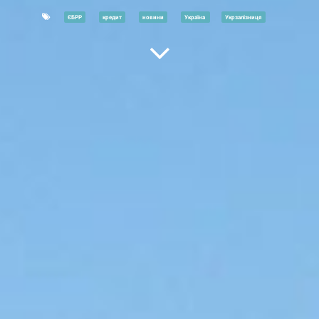
ЄБРР
кредит
новини
Україна
Укрзалізниця