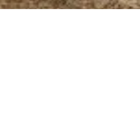
У 2017 році ЄБРР збільшить
інвестиції в проекти в Україні
до €1 мільярда
Європейський банк реконструкції та розвитку
має намір виділити публічному акціонерному
товариству Укрзалізниця $150 мільйонів для
придбання вантажних вагонів загального
призначення.
Про це повідомляє
Новое Время
.
На цю суму Укрзалізниця придбає 6,5 тисяч