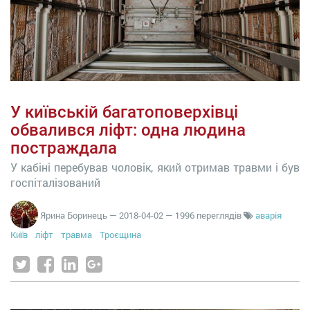
У київській багатоповерхівці
обвалився ліфт: одна людина
постраждала
У кабіні перебував чоловік, який отримав травми і був
госпіталізований
Ярина Боринець
—
2018-04-02
— 1996 переглядів
аварія
Київ
ліфт
травма
Троєщина