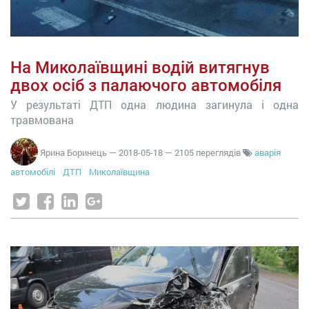
На Миколаївщині водій витягнув
двох осіб з палаючого автомобіля
У результаті ДТП одна людина загинула і одна
травмована
Ярина Боринець
—
2018-05-18
— 2105 переглядів
аварія
автомобілі
ДТП
Миколаївщина