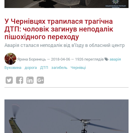
У Чернівцях трапилася трагічна
ДТП: чоловік загинув неподалік
пішохідного переходу
Аварія сталася неподалік від в'їзду в обласний центр
Ярина Боринець
—
2018-04-06
— 1926 переглядів
аварія
Буковина
дорога
ДТП
загибель
Чернівці