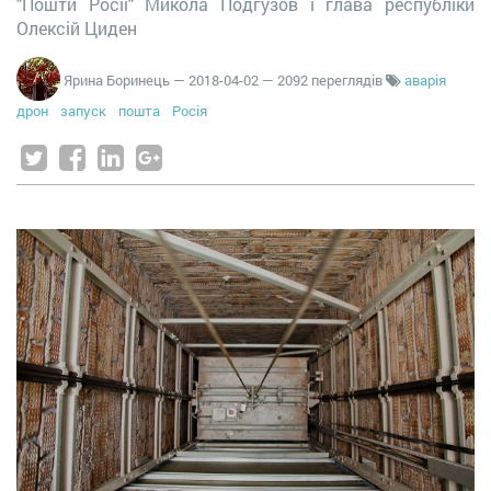
"Пошти Росії" Микола Подгузов і глава республіки
Олексій Циден
Ярина Боринець
—
2018-04-02
— 2092 переглядів
аварія
дрон
запуск
пошта
Росія