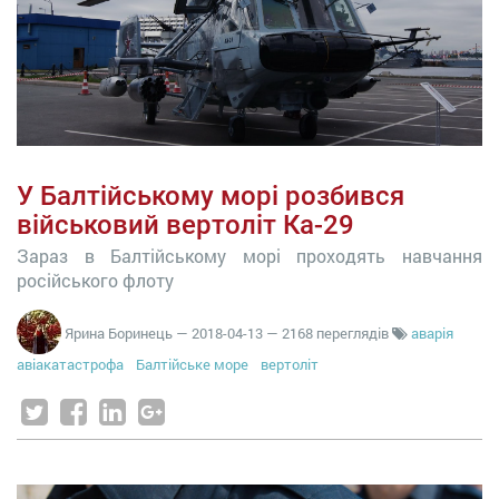
У Балтійському морі розбився
військовий вертоліт Ка-29
Зараз в Балтійському морі проходять навчання
російського флоту
Ярина Боринець
—
2018-04-13
— 2168 переглядів
аварія
авіакатастрофа
Балтійське море
вертоліт