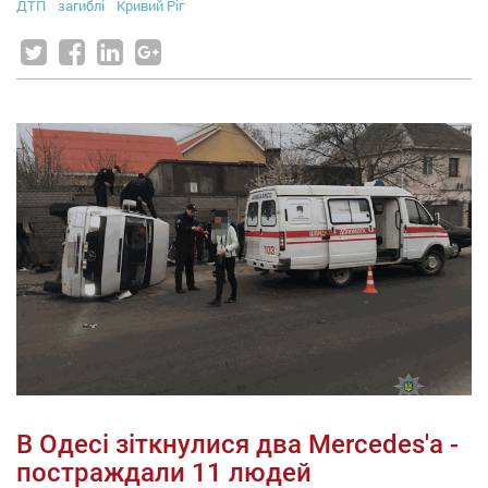
ДТП
загиблі
Кривий Ріг
В Одесі зіткнулися два Mercedes'а -
постраждали 11 людей