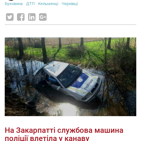
Буковина
ДТП
Кельменці
Чернівці
На Закарпатті службова машина
поліції влетіла у канаву