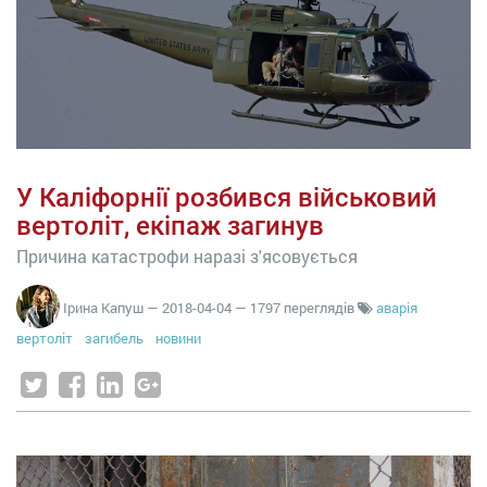
У Каліфорнії розбився військовий
вертоліт, екіпаж загинув
Причина катастрофи наразі з'ясовується
Ірина Капуш
—
2018-04-04
— 1797 переглядів
аварія
вертоліт
загибель
новини