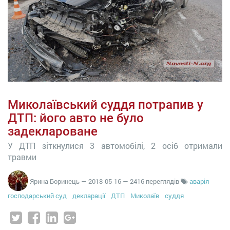
Миколаївський суддя потрапив у
ДТП: його авто не було
задеклароване
У ДТП зіткнулися 3 автомобілі, 2 осіб отримали
травми
Ярина Боринець
—
2018-05-16
— 2416 переглядів
аварія
господарський суд
декларації
ДТП
Миколаїв
суддя