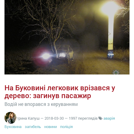
На Буковині легковик врізався у
дерево: загинув пасажир
Водій не впорався з керуванням
Ірина Капуш
—
2018-03-30
— 1997 переглядів
аварія
Буковина
загибель
новини
поліція