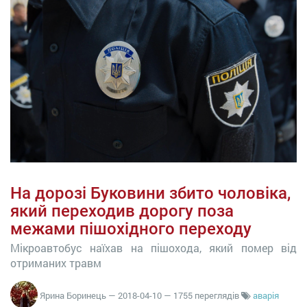
На дорозі Буковини збито чоловіка,
який переходив дорогу поза
межами пішохідного переходу
Мікроавтобус наїхав на пішохода, який помер від
отриманих травм
Ярина Боринець
—
2018-04-10
— 1755 переглядів
аварія