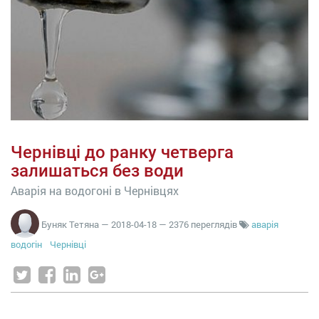
Чернівці до ранку четверга
залишаться без води
Аварія на водогоні в Чернівцях
Буняк Тетяна
—
2018-04-18
— 2376 переглядів
аварія
водогін
Чернівці