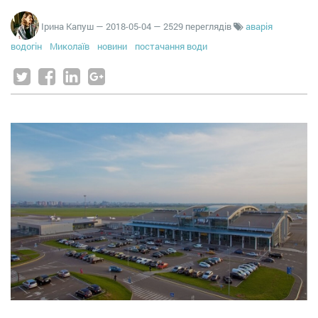
Ірина Капуш
—
2018-05-04
— 2529 переглядів
аварія
водогін
Миколаїв
новини
постачання води