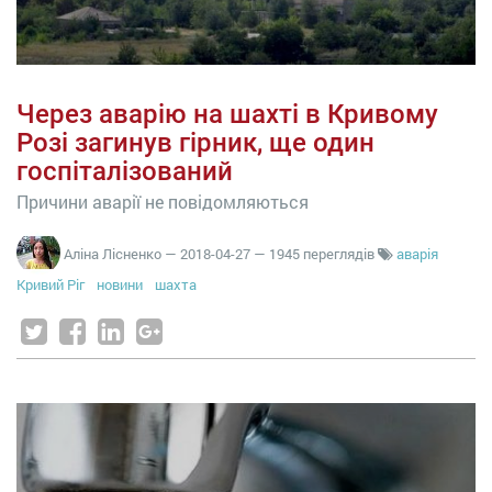
Через аварію на шахті в Кривому
Розі загинув гірник, ще один
госпіталізований
Причини аварії не повідомляються
Аліна Лісненко
—
2018-04-27
— 1945 переглядів
аварія
Кривий Ріг
новини
шахта