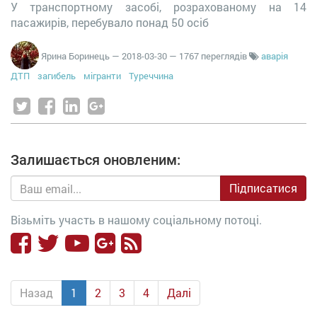
У транспортному засобі, розрахованому на 14
пасажирів, перебувало понад 50 осіб
Ярина Боринець
—
2018-03-30
— 1767 переглядів
аварія
ДТП
загибель
мігранти
Туреччина
Залишається оновленим:
Підписатися
Візьміть участь в нашому соціальному потоці.
Назад
1
2
3
4
Далі