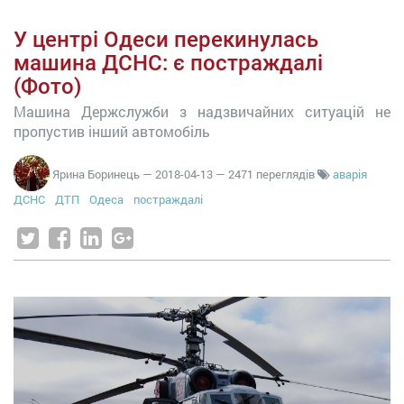
У центрі Одеси перекинулась
машина ДСНС: є постраждалі
(Фото)
Машина Держслужби з надзвичайних ситуацій не
пропустив інший автомобіль
Ярина Боринець
—
2018-04-13
— 2471 переглядів
аварія
ДСНС
ДТП
Одеса
постраждалі