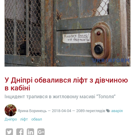
У Дніпрі обвалився ліфт з дівчиною
в кабіні
Інцидент трапився в житловому масиві "Тополя"
Ярина Боринець
—
2018-04-04
— 2089 переглядів
аварія
Дніпро
ліфт
обвал