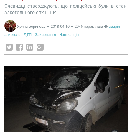
Очевидці стверджують, що поліцейські були в стані
алкогольного сп'яніння
Ярина Боринець
—
2018-04-10
— 2046 переглядів
аварія
алкоголь
ДТП
Закарпаття
Нацполіція