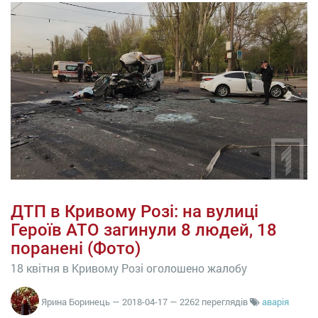
ДТП в Кривому Розі: на вулиці
Героїв АТО загинули 8 людей, 18
поранені (Фото)
18 квітня в Кривому Розі оголошено жалобу
Ярина Боринець
—
2018-04-17
— 2262 переглядів
аварія