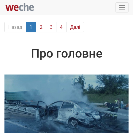
Упра
пере
Назад
1
2
3
4
Далі
Про головне