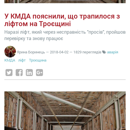
У КМДА пояснили, що трапилося з
ліфтом на Троєщині
Наразі ліфт, який через несправність "просів", пройшов
перевірку та знову працює
Ярина Боринець
—
2018-04-02
— 1829 переглядів
аварія
КМДА
ліфт
Троєщина