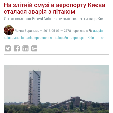
На злітній смузі в аеропорту Києва
сталася аварія з літаком
Літак компанії ErnestAirlines не зміг вилетіти на рейс
Ярина Боринець
—
2018-05-03
— 2778 переглядів
аварія
авіакомпанія
авіаперевезення
авіарейс
аеропорт
Київ
літак