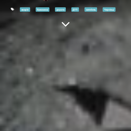
аварія
Буковина
дорога
ДТП
загибель
Чернівці