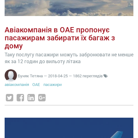
Авіакомпанія в ОАЕ пропонує
пасажирам забирати їх багаж з
дому
Таку послугу пасажири можуть забронювати не менше
як за 12 годин до вильоту літака
Буняк Тетяна
—
2018-04-25
— 1862 переглядів
авіакомпанія
ОАЕ
пасажири