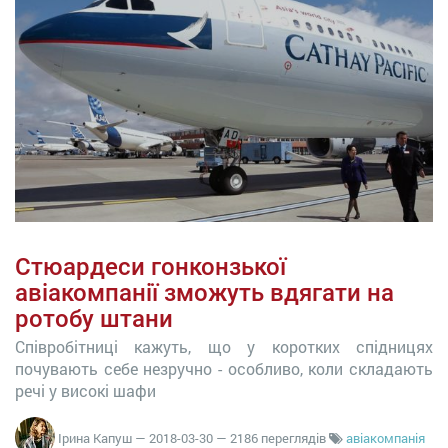
Стюардеси гонконзької
авіакомпанії зможуть вдягати на
ротобу штани
Співробітниці кажуть, що у коротких спідницях
почувають себе незручно - особливо, коли складають
речі у високі шафи
Ірина Капуш
—
2018-03-30
— 2186 переглядів
авіакомпанія