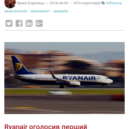
Ярина Боринець
—
2018-04-09
— 1876 переглядів
lufthansa
авіакомпанія
авіапереліт
авіарейс
Ryanair оголосив перший