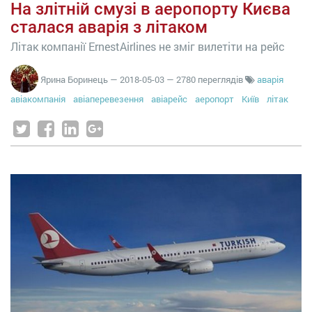
На злітній смузі в аеропорту Києва
сталася аварія з літаком
Літак компанії ErnestAirlines не зміг вилетіти на рейс
Ярина Боринець
—
2018-05-03
— 2780 переглядів
аварія
авіакомпанія
авіаперевезення
авіарейс
аеропорт
Київ
літак