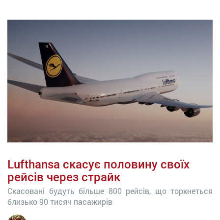
Lufthansa скасує половину своїх
рейсів через страйк
Скасовані будуть більше 800 рейсів, що торкнеться
близько 90 тисяч пасажирів