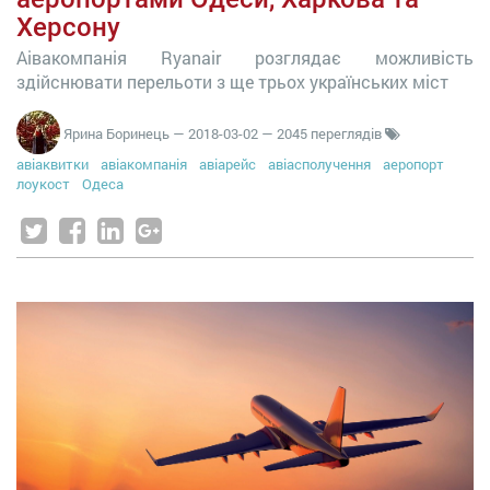
Херсону
Аівакомпанія Ryanair розглядає можливість
здійснювати перельоти з ще трьох українських міст
Ярина Боринець
—
2018-03-02
— 2045 переглядів
авіаквитки
авіакомпанія
авіарейс
авіасполучення
аеропорт
лоукост
Одеса