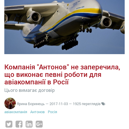
Компанія "Антонов" не заперечила,
що виконає певні роботи для
авіакомпанії в Росії
Цього вимагає договір
Ярина Боринець
—
2017-11-03
— 1925 переглядів
авіакомпанія
Антонов
Росія