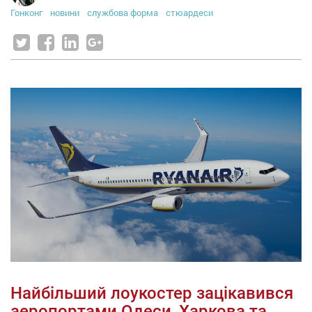
Гонконг
новини
службова форма
стюардеси
Найбільший лоукостер зацікавився
аеропортами Одеси, Харкова та