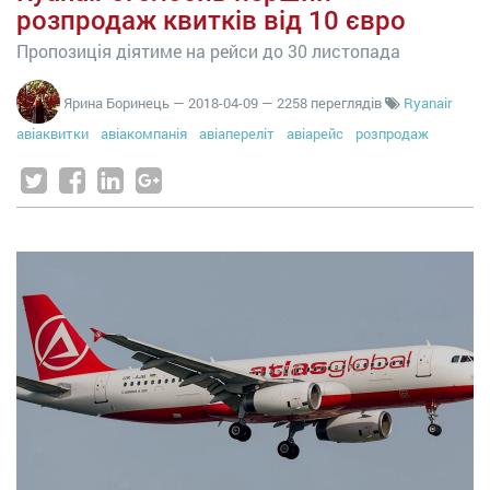
розпродаж квитків від 10 євро
Пропозиція діятиме на рейси до 30 листопада
Ярина Боринець
—
2018-04-09
— 2258 переглядів
Ryanair
авіаквитки
авіакомпанія
авіапереліт
авіарейс
розпродаж