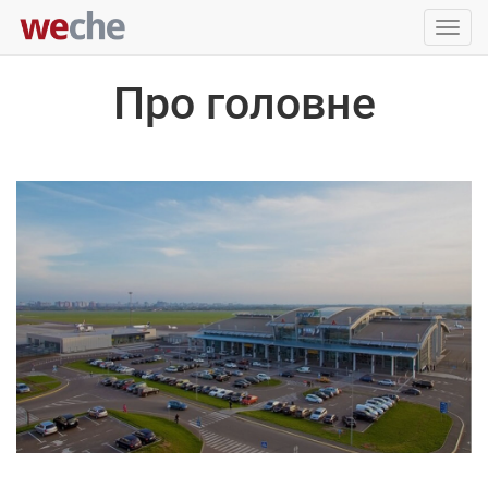
Упра
пере
Про головне