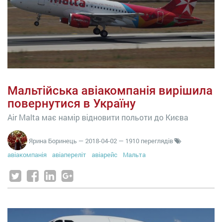
Мальтійська авіакомпанія вирішила
повернутися в Україну
Air Malta має намір відновити польоти до Києва
Ярина Боринець
—
2018-04-02
— 1910 переглядів
авіакомпанія
авіапереліт
авіарейс
Мальта