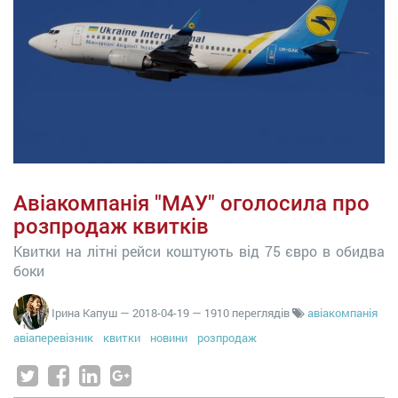
Авіакомпанія "МАУ" оголосила про
розпродаж квитків
Квитки на літні рейси коштують від 75 євро в обидва
боки
Ірина Капуш
—
2018-04-19
— 1910 переглядів
авіакомпанія
авіаперевізник
квитки
новини
розпродаж