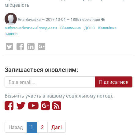
місцевість
Яна Вичавка
—
2017-10-04
— 1885 переглядів
вибухонебезпечні предмети
Вінниччина
ДСНС
Калинівка
новини
Залишається оновленим:
Підписатися
Візьміть участь в нашому соціальному потоці.
Назад
1
2
Далі