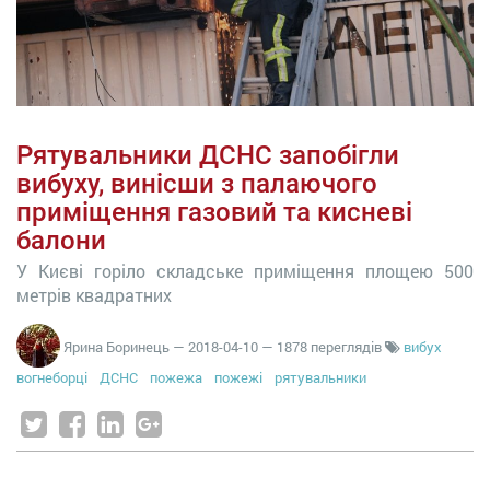
Рятувальники ДСНС запобігли
вибуху, винісши з палаючого
приміщення газовий та кисневі
балони
У Києві горіло складське приміщення площею 500
метрів квадратних
Ярина Боринець
—
2018-04-10
— 1878 переглядів
вибух
вогнеборці
ДСНС
пожежа
пожежі
рятувальники