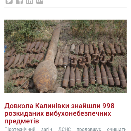
Довкола Калинівки знайшли 998
розкиданих вибухонебезпечних
предметів
Піротехнічний загін ДСНС продовжує очищати