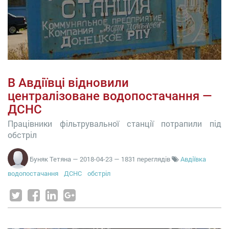
В Авдіївці відновили
централізоване водопостачання —
ДСНС
Працівники фільтрувальної станції потрапили під
обстріл
Буняк Тетяна
—
2018-04-23
— 1831 переглядів
Авдіївка
водопостачання
ДСНС
обстріл