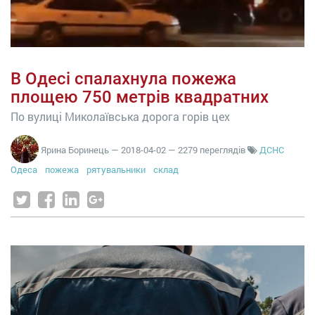
В Одесі спалахнула пожежа
площею 750 метрів квадратних
По вулиці Миколаївська дорога горів цех
Ярина Боринець
—
2018-04-02
— 2279 переглядів
ДСНС
Одеса
пожежа
рятувальники
склад