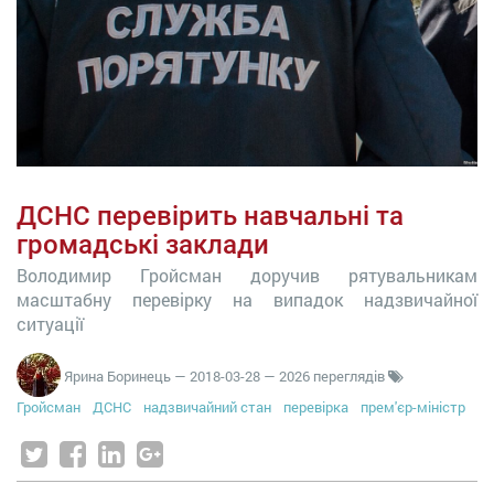
ДСНС перевірить навчальні та
громадські заклади
Володимир Гройсман доручив рятувальникам
масштабну перевірку на випадок надзвичайної
ситуації
Ярина Боринець
—
2018-03-28
— 2026 переглядів
Гройсман
ДСНС
надзвичайний стан
перевірка
прем'єр-міністр