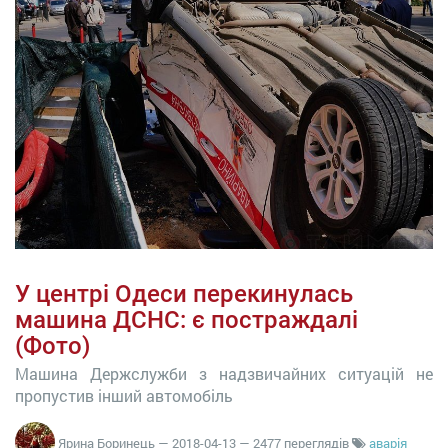
У центрі Одеси перекинулась
машина ДСНС: є постраждалі
(Фото)
Машина Держслужби з надзвичайних ситуацій не
пропустив інший автомобіль
Ярина Боринець
—
2018-04-13
— 2477 переглядів
аварія