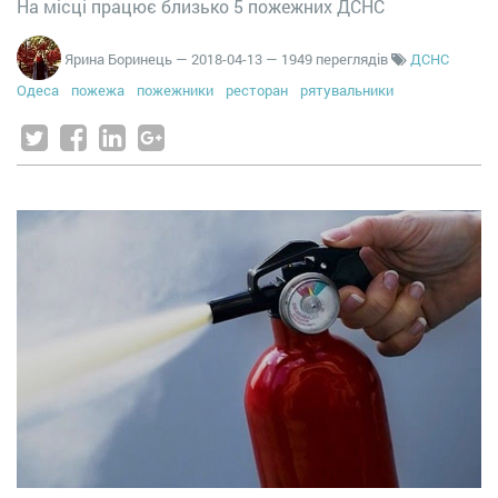
На місці працює близько 5 пожежних ДСНС
Ярина Боринець
—
2018-04-13
— 1949 переглядів
ДСНС
Одеса
пожежа
пожежники
ресторан
рятувальники