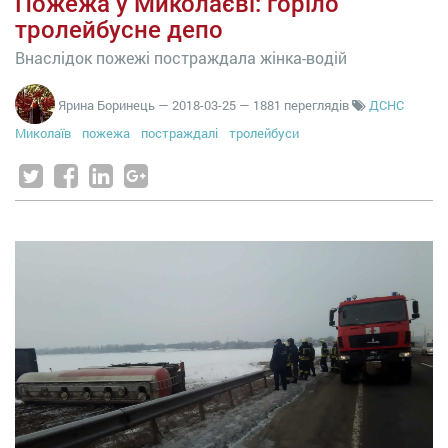
Пожежа у Миколаєві: горіло
тролейбусне депо
Внаслідок пожежі постраждала жінка-водій
Ярина Боринець
—
2018-03-25
— 1881 переглядів
ДСНС
Миколаїв
пожежа
постраждалі
тролейбуси