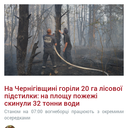
На Чернігівщині горіли 20 га лісової
підстилки: на площу пожежі
скинули 32 тонни води
Станом на 07:00 вогнеборці працюють з окремими
осередками