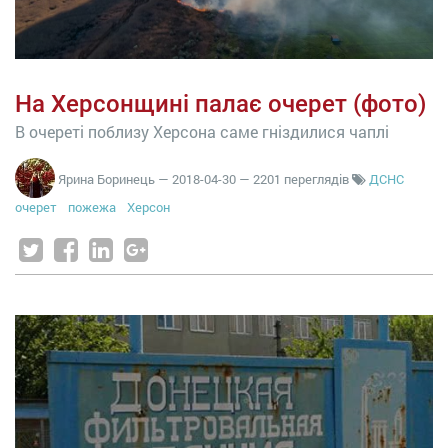
На Херсонщині палає очерет (фото)
В очереті поблизу Херсона саме гніздилися чаплі
Ярина Боринець
—
2018-04-30
— 2201 переглядів
ДСНС
очерет
пожежа
Херсон