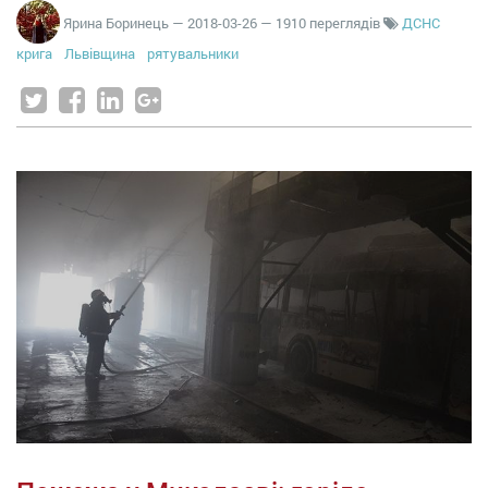
Ярина Боринець
—
2018-03-26
— 1910 переглядів
ДСНС
крига
Львівщина
рятувальники