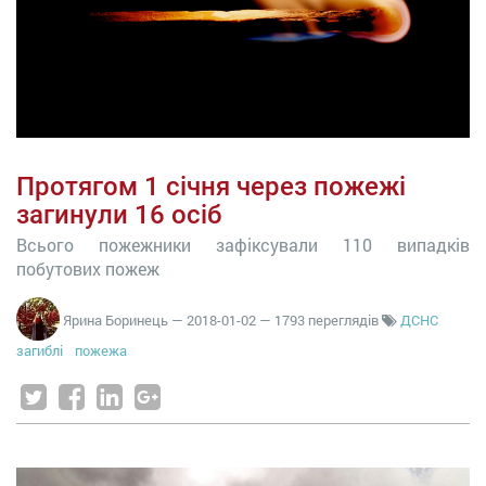
Протягом 1 січня через пожежі
загинули 16 осіб
Всього пожежники зафіксували 110 випадків
побутових пожеж
Ярина Боринець
—
2018-01-02
— 1793 переглядів
ДСНС
загиблі
пожежа