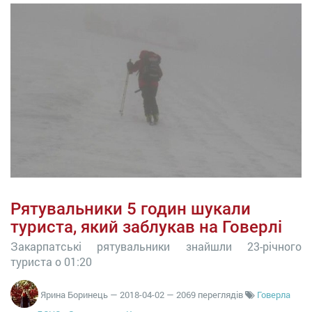
Рятувальники 5 годин шукали
туриста, який заблукав на Говерлі
Закарпатські рятувальники знайшли 23-річного
туриста о 01:20
Ярина Боринець
—
2018-04-02
— 2069 переглядів
Говерла