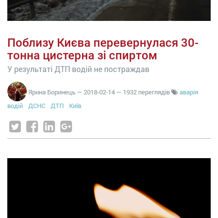
Поблизу Києва перевернулася 30-
тонна цистерна зі спиртом
У результаті ДТП водій не постраждав
Ярина Боринець
—
2018-02-14
— 1932 переглядів
аварія
водій
ДСНС
ДТП
Київ