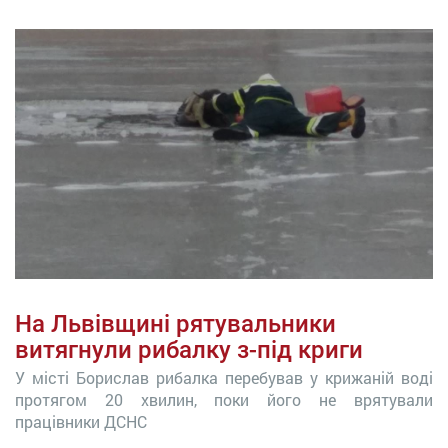
На Львівщині рятувальники
витягнули рибалку з-під криги
У місті Борислав рибалка перебував у крижаній воді
протягом 20 хвилин, поки його не врятували
працівники ДСНС