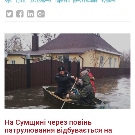
гори
ДСНС
Закарпаття
Карпати
рятувальники
туристи
На Сумщині через повінь
патрулювання відбувається на