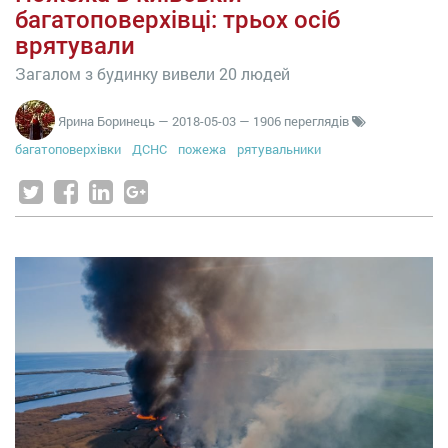
багатоповерхівці: трьох осіб
врятували
Загалом з будинку вивели 20 людей
Ярина Боринець
—
2018-05-03
— 1906 переглядів
багатоповерхівки
ДСНС
пожежа
рятувальники