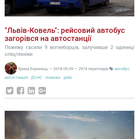
"Львів-Ковель": рейсовий автобус
загорівся на автостанції
Пожежу гасили 9 вогнеборців, залучивши 2 одиниці
спецтехніки
Ярина Боринець
—
2018-05-09
— 2974 переглядів
автобус
автостанція
ДСНС
пожежа
рейс