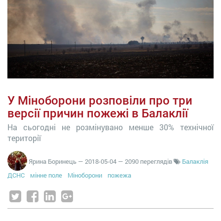
У Міноборони розповіли про три
версії причин пожежі в Балаклії
На сьогодні не розмінувано менше 30% технічної
території
Ярина Боринець
—
2018-05-04
— 2090 переглядів
Балаклія
ДСНС
мінне поле
Міноборони
пожежа