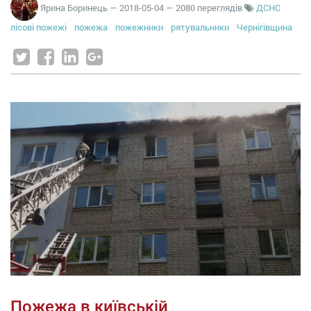
Ярина Боринець
—
2018-05-04
— 2080 переглядів
ДСНС
лісові пожежі
пожежа
пожежники
рятувальники
Чернігівщина
Пожежа в київській