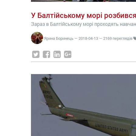
У Балтійському морі розбився
Зараз в Балтійському морі проходять навчан
Ярина Боринець
—
2018-04-13
— 2169 переглядів