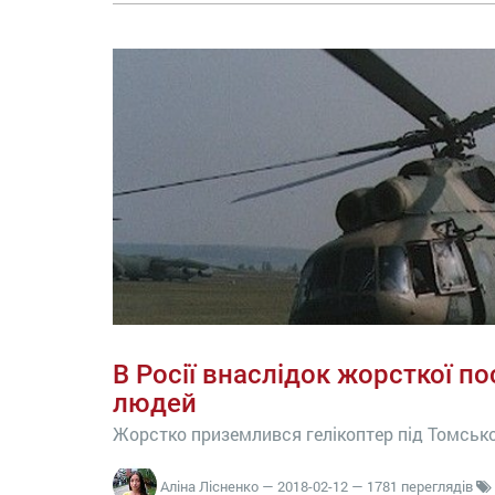
В Росії внаслідок жорсткої по
людей
Жорстко приземлився гелікоптер під Томськ
Аліна Лісненко
—
2018-02-12
— 1781 переглядів