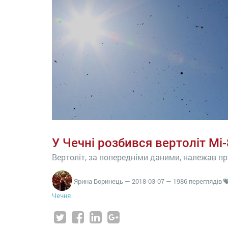
У Чечні розбився вертоліт Мі-8
Вертоліт, за попередніми даними, належав п
Ярина Боринець
—
2018-03-07
— 1986 переглядів
Чечня