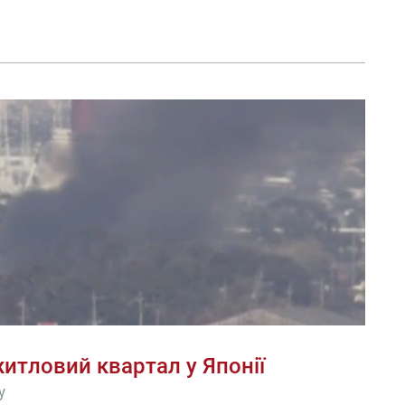
житловий квартал у Японії
у