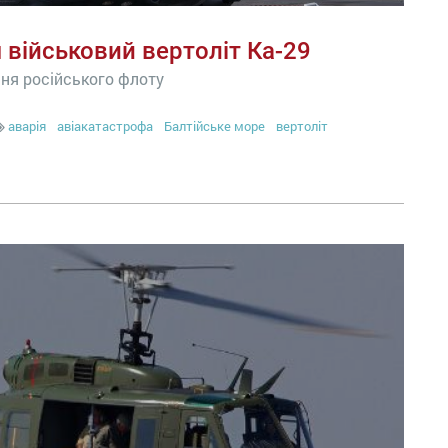
 військовий вертоліт Ка-29
ня російського флоту
аварія
авіакатастрофа
Балтійське море
вертоліт