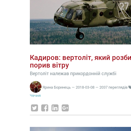
Кадиров: вертоліт, який розби
порив вітру
Вертоліт належав прикордонній службі
Ярина Боринець
—
2018-03-08
— 2037 переглядів
Чечня