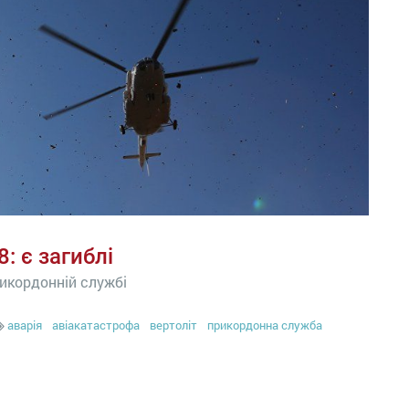
: є загиблі
рикордонній службі
аварія
авіакатастрофа
вертоліт
прикордонна служба