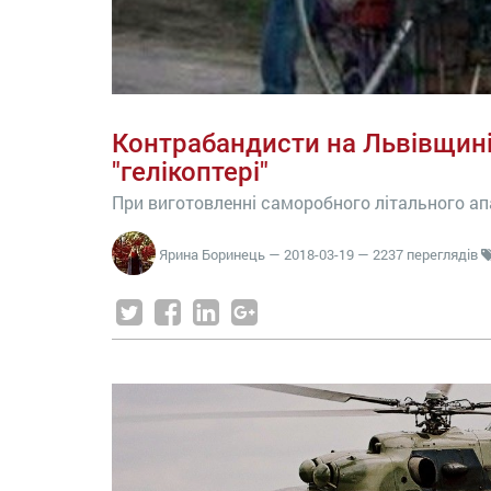
Контрабандисти на Львівщині
"гелікоптері"
При виготовленні саморобного літального а
Ярина Боринець
—
2018-03-19
— 2237 переглядів