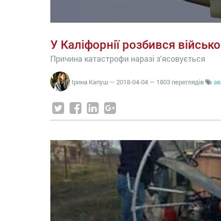
У Каліфорнії розбився військо
Причина катастрофи наразі з'ясовується
Ірина Капуш
—
2018-04-04
— 1803 переглядів
ав