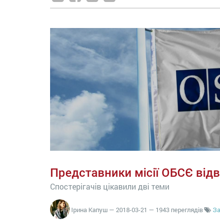
Представники місії ОБСЄ від
Спостерігачів цікавили дві теми
Ірина Капуш
—
2018-03-21
— 1943 переглядів
За