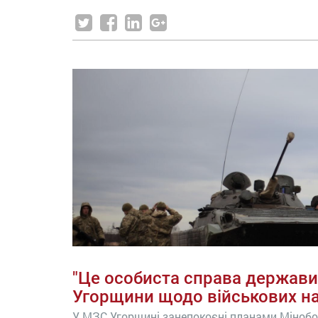
"Це особиста справа держави"
Угорщини щодо військових на
У МЗС Угорщині занепокоєні планами Мінобо