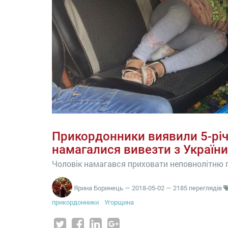
Прикордонники виявили 5-річн
намагалися вивезти з України
Чоловік намагався приховати неповнолітню 
Ярина Боринець
—
2018-05-02
— 2185 переглядів
прикордонники
Угорщина