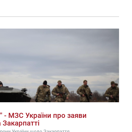
 - МЗС України про заяви
 Закарпатті
рони України щодо Закарпаття