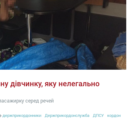
у дівчинку, яку нелегально
пасажирку серед речей
держприкордонники
Держприкордонслужба
ДПСУ
кордон