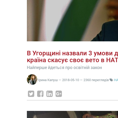
В Угорщині назвали 3 умови д
країна скасує своє вето в НА
Найперше йдеться про освітній закон
Ірина Капуш
—
2018-05-10
— 2360 переглядів
Н