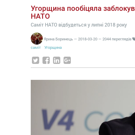
Угорщина пообіцяла заблокув
НАТО
Саміт НАТО відбудеться у липні 2018 року
Ярина Боринець
—
2018-03-20
— 2044 переглядів
саміт
Угорщина