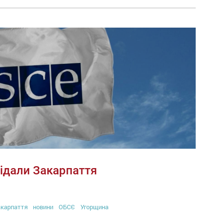
відали Закарпаття
карпаття
новини
ОБСЄ
Угорщина