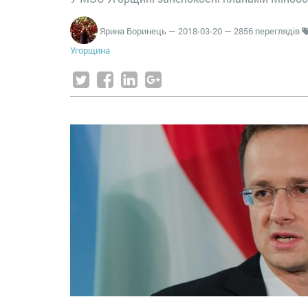
Ярина Боринець
—
2018-03-20
— 2856 переглядів
Угорщина