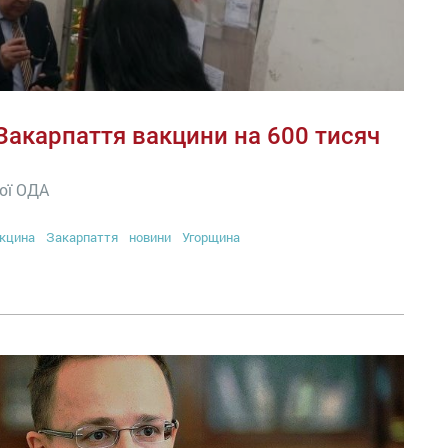
Закарпаття вакцини на 600 тисяч
ої ОДА
кцина
Закарпаття
новини
Угорщина