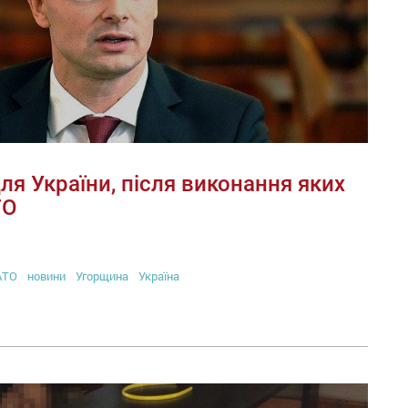
ля України, після виконання яких
ТО
АТО
новини
Угорщина
Україна