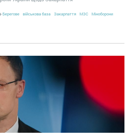
Берегове
військова база
Закарпаття
МЗС
Міноборони