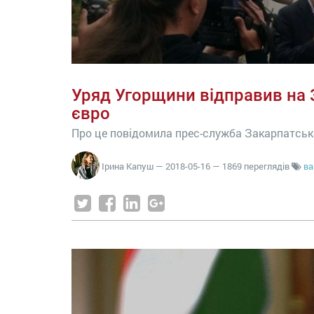
Уряд Угорщини відправив на 
євро
Про це повідомила прес-служба Закарпатськ
Ірина Капуш
—
2018-05-16
— 1869 переглядів
ва