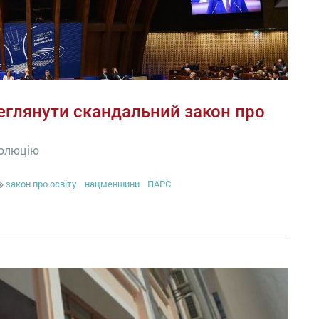
еглянути скандальний закон про
золюцію
закон про освіту
нацменшини
ПАРЄ