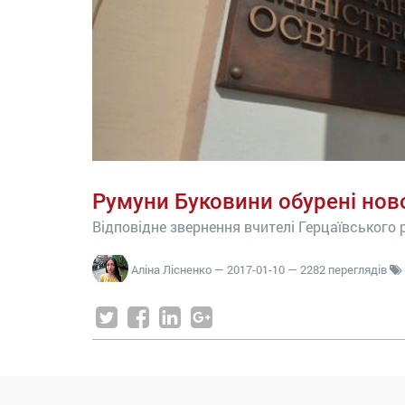
Румуни Буковини обурені но
Відповідне звернення вчителі Герцаївського 
Аліна Лісненко
—
2017-01-10
— 2282 переглядів