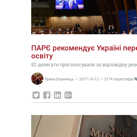
ПАРЄ рекомендує Україні пер
освіту
82 делегати проголосували за відповідну ре
Ярина Боринець
—
2017-10-12
— 2174 переглядів