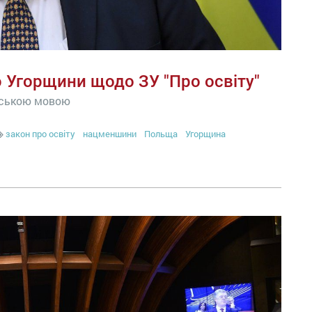
 Угорщини щодо ЗУ "Про освіту"
нською мовою
закон про освіту
нацменшини
Польща
Угорщина