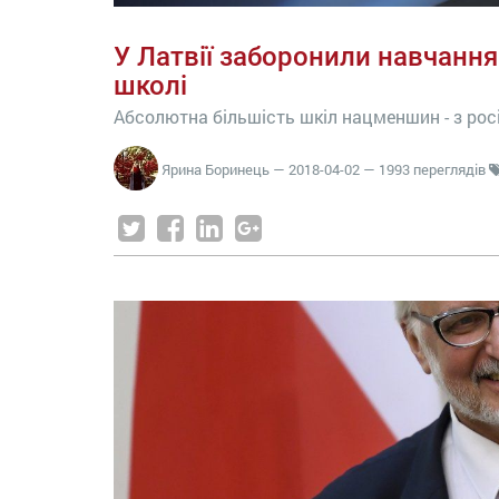
У Латвії заборонили навчанн
школі
Абсолютна більшість шкіл нацменшин - з ро
Ярина Боринець
—
2018-04-02
— 1993 переглядів