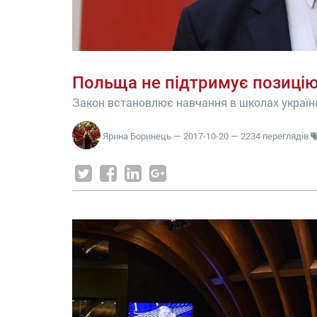
Польща не підтримує позицію
Закон встановлює навчання в школах украї
Ярина Боринець
—
2017-10-20
— 2234 переглядів