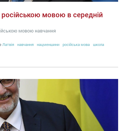
я російською мовою в середній
сійською мовою навчання
Латвія
навчання
нацменшини
російська мова
школа