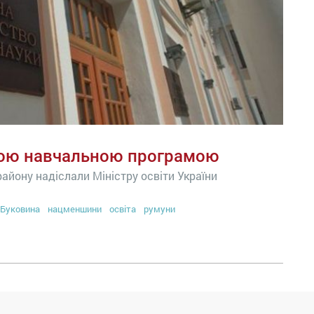
вою навчальною програмою
району надіслали Міністру освіти України
Буковина
нацменшини
освіта
румуни