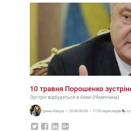
10 травня Порошенко зустрін
Зустріч відбудеться в Ахені (Німеччина)
Ірина Капуш
—
2018-05-03
— 1776 переглядів
зу