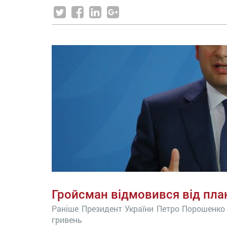
Гройсман відмовився від пла
Раніше Президент України Петро Порошенко 
гривень