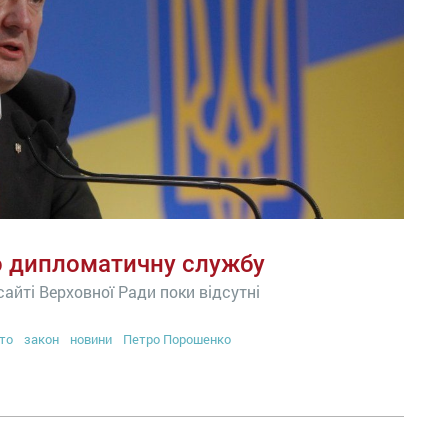
о дипломатичну службу
сайті Верховної Ради поки відсутні
то
закон
новини
Петро Порошенко