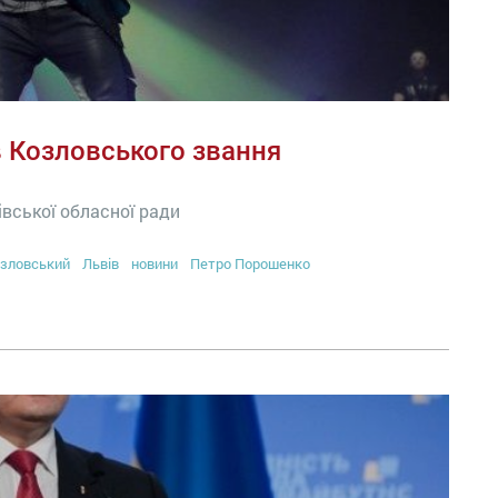
 Козловського звання
івської обласної ради
зловський
Львів
новини
Петро Порошенко