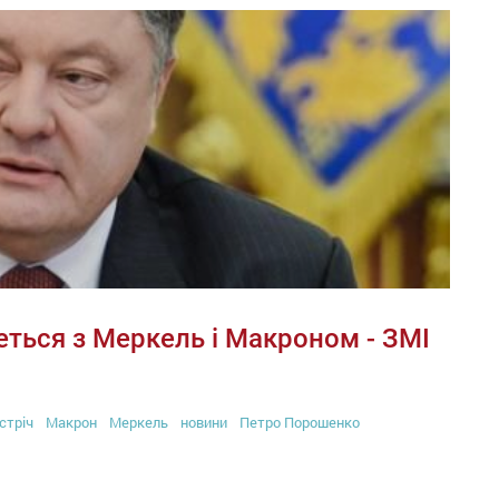
еться з Меркель і Макроном - ЗМІ
стріч
Макрон
Меркель
новини
Петро Порошенко