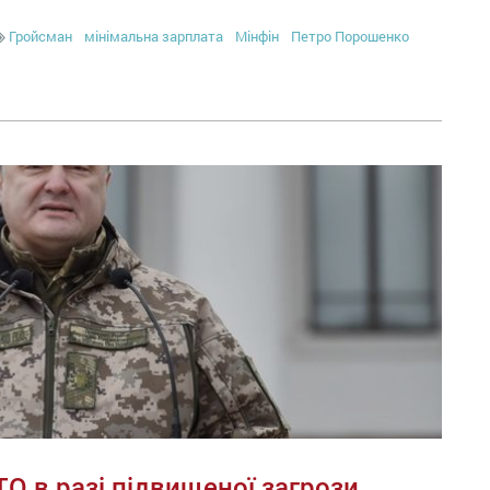
Гройсман
мінімальна зарплата
Мінфін
Петро Порошенко
ТО в разі підвищеної загрози