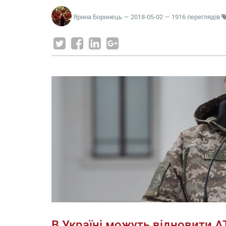
Ярина Боринець
—
2018-05-02
— 1916 переглядів
В Україні можуть відновити А