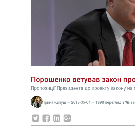
Порошенко ветував закон пр
Пропозиції Президента до проекту закону на 
Ірина Капуш
—
2018-05-04
— 1898 переглядів
ве