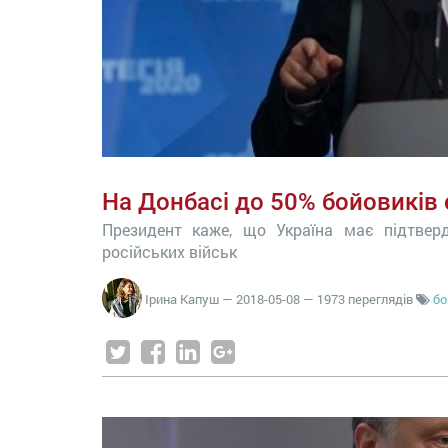
На Донбасі до 50% бойовиків
Президент каже, що Україна має підтвер
російських військ
Ірина Капуш
—
2018-05-08
— 1973 переглядів
бо