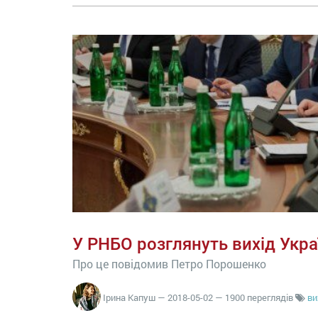
У РНБО розглянуть вихід Укра
Про це повідомив Петро Порошенко
Ірина Капуш
—
2018-05-02
— 1900 переглядів
ви