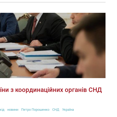
їни з координаційних органів СНД
хід
новини
Петро Порошенко
СНД
Україна