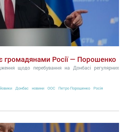
 є громадянами Росії — Порошенко
дження щодо перебування на Донбасі регулярних
йовики
Донбас
новини
ООС
Петро Порошенко
Росія