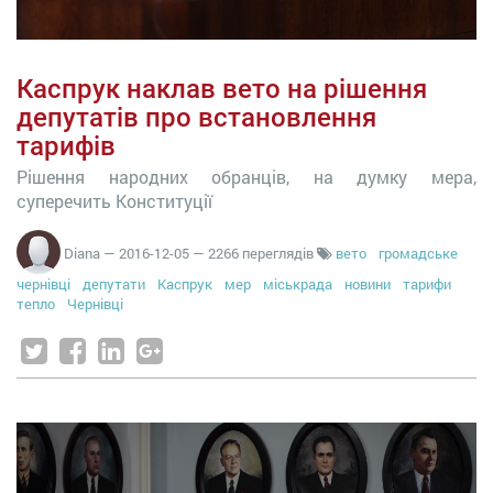
Каспрук наклав вето на рішення
депутатів про встановлення
тарифів
Рішення народних обранців, на думку мера,
суперечить Конституції
Diana
—
2016-12-05
— 2266 переглядів
вето
громадське
чернівці
депутати
Каспрук
мер
міськрада
новини
тарифи
тепло
Чернівці