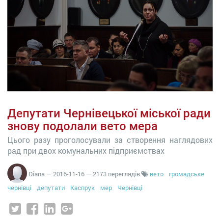
Депутати Чернівецької міської ради
знову подолали вето мера
Цього разу проголосували за створення наглядових
рад при двох комунальних підприємствах
Diana
—
2016-11-16
— 2173 переглядів
вето
громадське
чернівці
депутати
Каспрук
мер
Чернівці