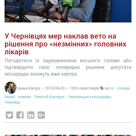
У Чернівцях мер наклав вето на
рішення про «незмінних» головних
лікарів
Погодитися із зауваженнями міського голови або
підтвердити своє попереднє рішення депутати
міськради зможуть вже завтра
Ірина Капуш
—
2018-04-03
— 1953 переглядів
вето
головні
лікарі
новини
Олексій Каспрук
Чернівецька міськрада
Чернівці