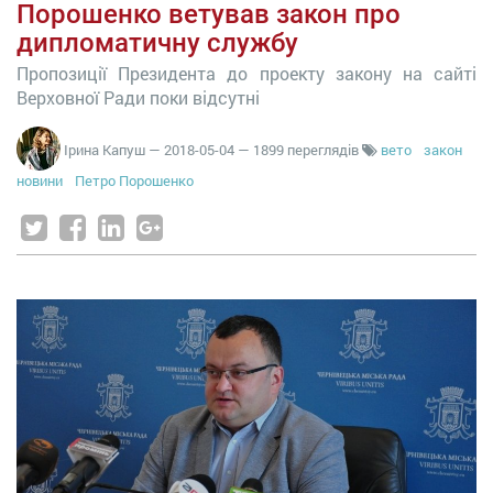
Порошенко ветував закон про
дипломатичну службу
Пропозиції Президента до проекту закону на сайті
Верховної Ради поки відсутні
Ірина Капуш
—
2018-05-04
— 1899 переглядів
вето
закон
новини
Петро Порошенко