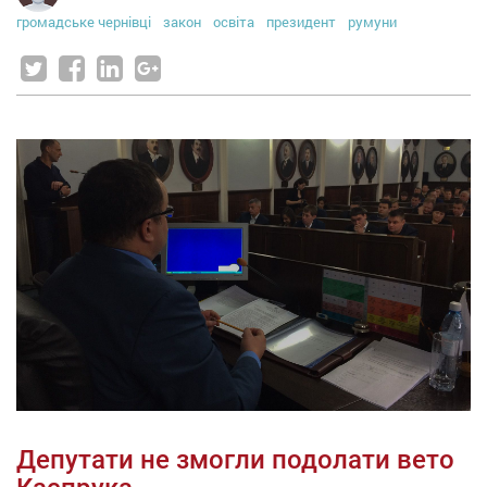
громадське чернівці
закон
освіта
президент
румуни
Депутати не змогли подолати вето