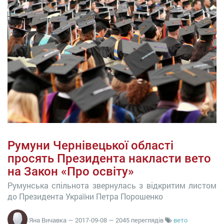
Румуни Чернівецької області
просять Президента накласти вето
на Закон «Про освіту»
Румунська спільнота звернулась з відкритим листом
до Президента України Петра Порошенко
Яна Вичавка
—
2017-09-08
— 2045 переглядів
вето