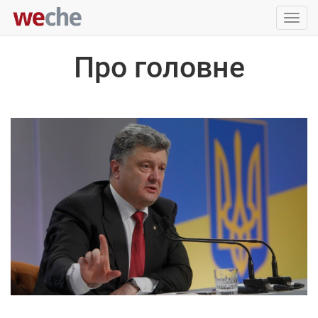
Упра
пере
Про головне