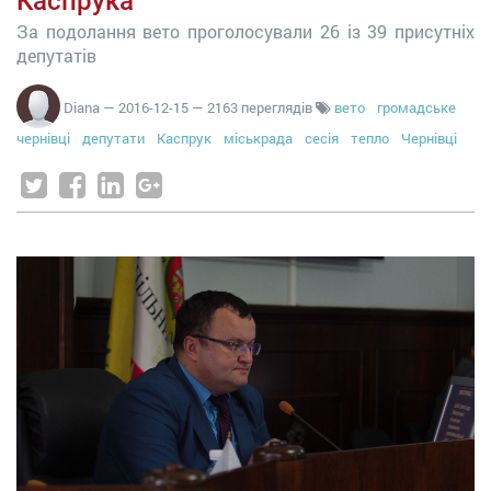
Каспрука
За подолання вето проголосували 26 із 39 присутніх
депутатів
Diana
—
2016-12-15
— 2163 переглядів
вето
громадське
чернівці
депутати
Каспрук
міськрада
сесія
тепло
Чернівці