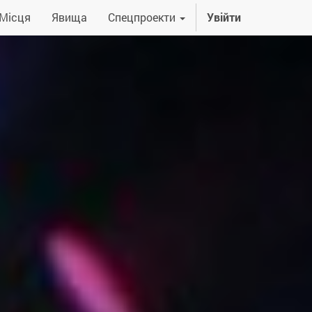
Місця
Явища
Спецпроекти
Увійти