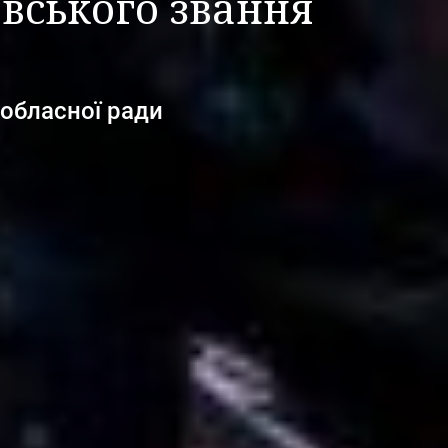
вського звання
 обласної ради