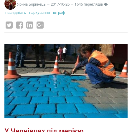
Ярина Боринець
—
2017-10-26
— 1645 переглядів
інвалідність
паркування
штраф
У Чернівцях під мерією