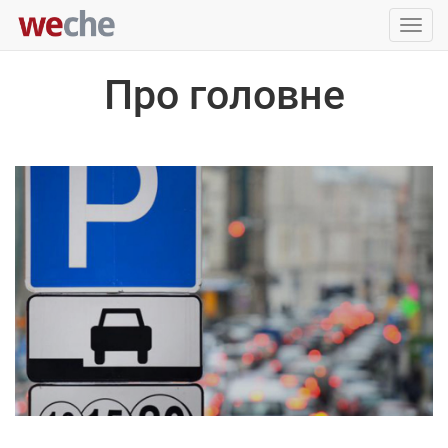
Упра
пере
Про головне