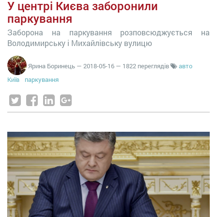
У центрі Києва заборонили
паркування
Заборона на паркування розповсюджується на
Володимирську і Михайлівську вулицю
Ярина Боринець
—
2018-05-16
— 1822 переглядів
авто
Київ
паркування