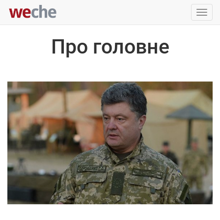
Упра
пере
Про головне