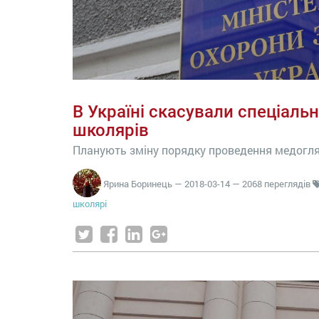
В Україні скасували спеціальн
школярів
Планують зміну порядку проведення медогляд
Ярина Боринець
—
2018-03-14
— 2068 переглядів
школярі