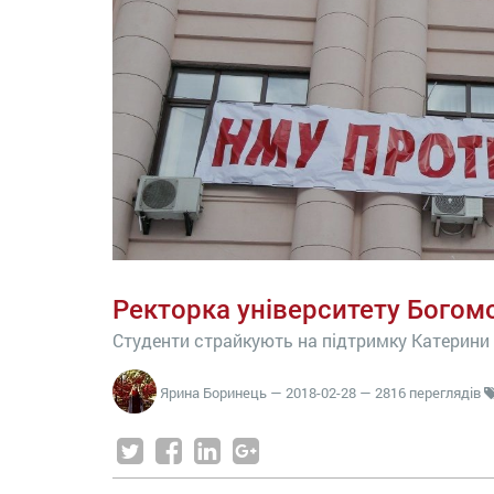
Ректорка університету Богом
Студенти страйкують на підтримку Катерини
Ярина Боринець
—
2018-02-28
— 2816 переглядів