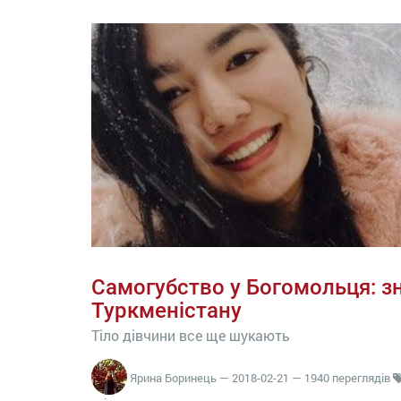
Самогубство у Богомольця: зн
Туркменістану
Тіло дівчини все ще шукають
Ярина Боринець
—
2018-02-21
— 1940 переглядів