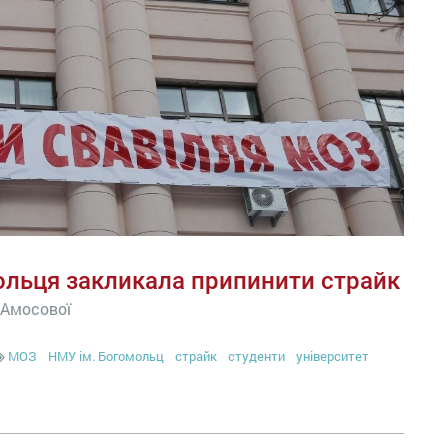
ольця закликала припинити страйк
 Амосової
МОЗ
НМУ ім. Богомольц
страйк
студенти
університет