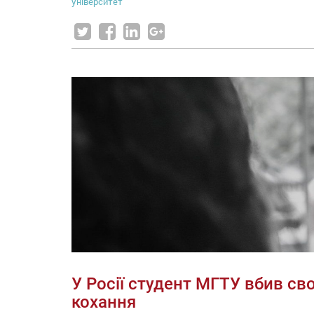
університет
У Росії студент МГТУ вбив св
кохання