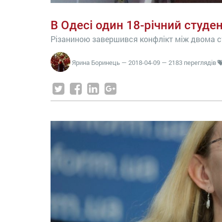
В Одесі один 18-річний студен
Різаниною завершився конфлікт між двома с
Ярина Боринець
—
2018-04-09
— 2183 переглядів