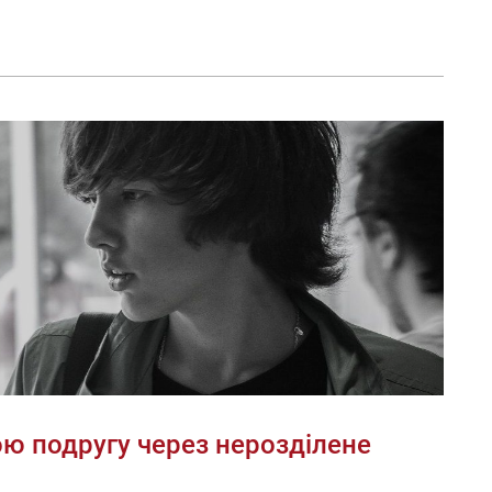
ою подругу через нерозділене