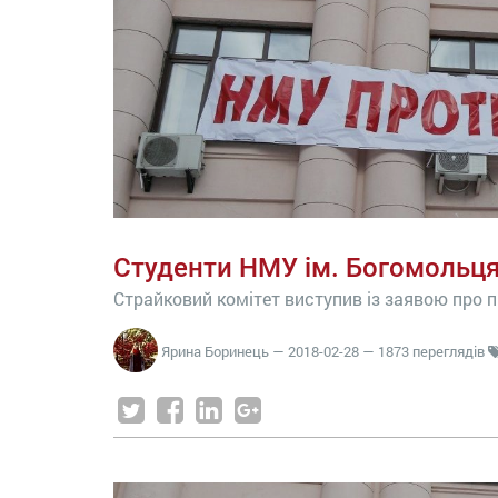
Студенти НМУ ім. Богомольц
Страйковий комітет виступив із заявою про 
Ярина Боринець
—
2018-02-28
— 1873 переглядів