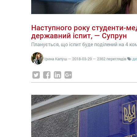
Наступного року студенти-м
державний іспит, — Супрун
Планується, що іспит буде поділений на 4 к
Ірина Капуш
—
2018-03-29
— 2362 переглядів
де