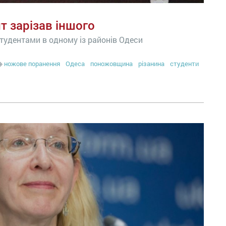
т зарізав іншого
тудентами в одному із районів Одеси
ножове поранення
Одеса
поножовщина
різанина
студенти