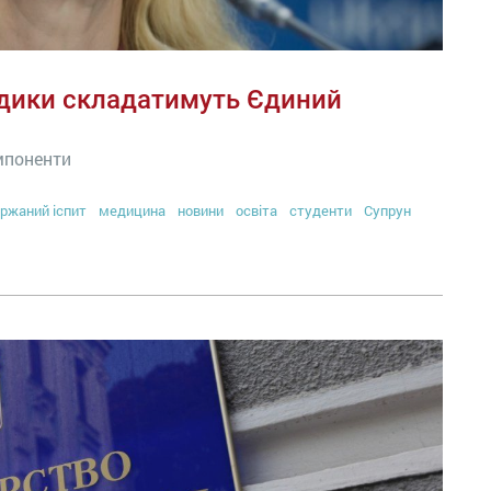
едики складатимуть Єдиний
омпоненти
ржаний іспит
медицина
новини
освіта
студенти
Супрун