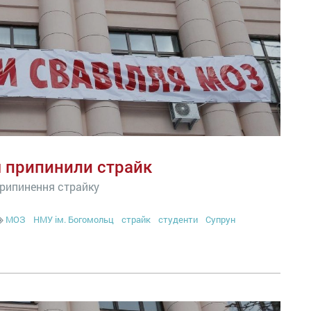
я припинили страйк
припинення страйку
МОЗ
НМУ ім. Богомольц
страйк
студенти
Супрун