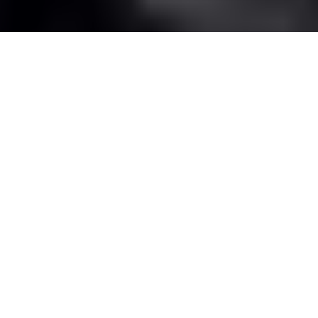
Адміністрація Національного
педагогічного університету
імені Драгоманова 29 вересня
запросила студентів на
молебень з нагоди Дня
працівників освіти
Про це
повідомляє
Громадське.
Однак студенти заявляють про те, що їх
відправили на молебень до Володимирського
собору УПЦ Київського патріархату замість пар.