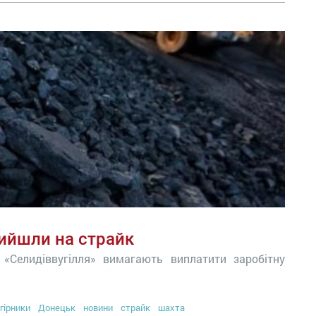
вийшли на страйк
«Селидіввугілля» вимагають виплатити заробітну
гірники
Донецьк
новини
страйк
шахта