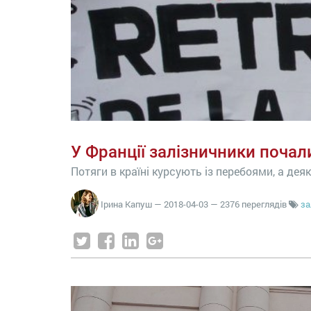
У Франції залізничники почал
Потяги в країні курсують із перебоями, а деякі
Ірина Капуш
—
2018-04-03
— 2376 переглядів
за