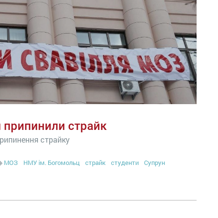
я припинили страйк
припинення страйку
МОЗ
НМУ ім. Богомольц
страйк
студенти
Супрун