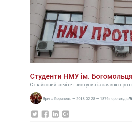
Студенти НМУ ім. Богомольц
Страйковий комітет виступив із заявою про 
Ярина Боринець
—
2018-02-28
— 1876 переглядів