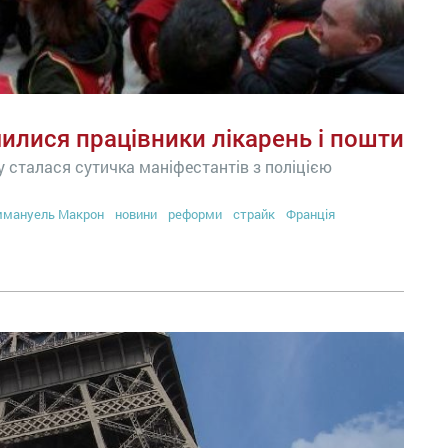
чилися працівники лікарень і пошти
у сталася сутичка маніфестантів з поліцією
мануель Макрон
новини
реформи
страйк
Франція