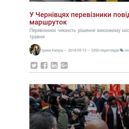
У Чернівцях перевізники пов
маршруток
Перевізники чекають рішення виконкому міс
травня
Ірина Капуш
—
2018-05-15
— 3350 переглядів
но