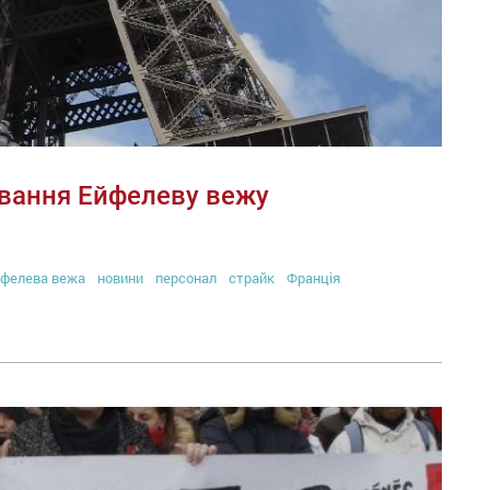
ування Ейфелеву вежу
фелева вежа
новини
персонал
страйк
Франція