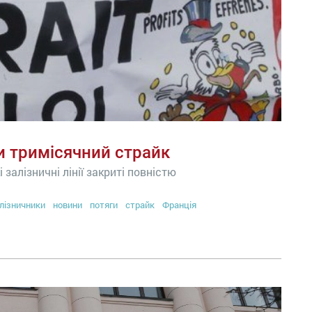
и тримісячний страйк
 залізничні лінії закриті повністю
лізничники
новини
потяги
страйк
Франція