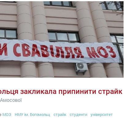
ольця закликала припинити страйк
 Амосової
МОЗ
НМУ ім. Богомольц
страйк
студенти
університет