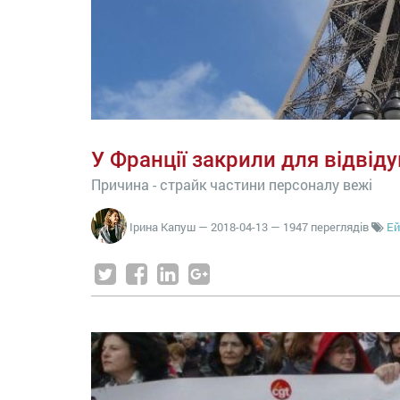
У Франції закрили для відвід
Причина - страйк частини персоналу вежі
Ірина Капуш
—
2018-04-13
— 1947 переглядів
Ей