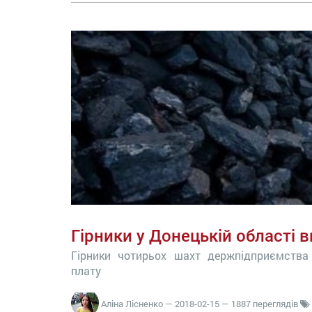
Гірники у Донецькій області 
Гірники чотирьох шахт держпідприємства 
плату
Аліна Лісненко
—
2018-02-15
— 1887 переглядів