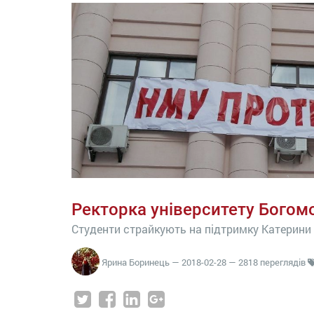
Ректорка університету Богом
Студенти страйкують на підтримку Катерини
Ярина Боринець
—
2018-02-28
— 2818 переглядів