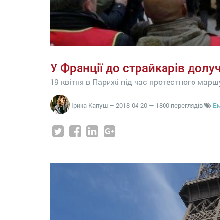
У Франції до страйкарів долу
19 квітня в Парижі під час протестного марш
Ірина Капуш
—
2018-04-20
— 1800 переглядів
Ем