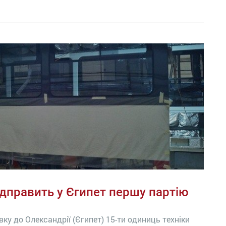
відправить у Єгипет першу партію
ку до Олександрії (Єгипет) 15-ти одиниць техніки