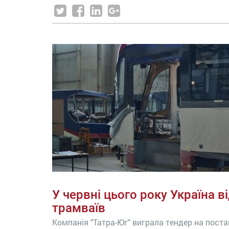
У червні цього року Україна 
трамваїв
Компанія "Татра-Юг" виграла тендер на постав