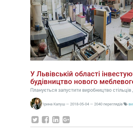
У Львівській області інвестую
будівництво нового меблевог
Планується запустити виробництво стільців 
Ірина Капуш
—
2018-05-04
— 2040 переглядів
ви