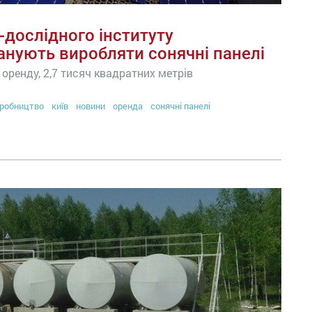
-дослідного інституту
анують виробляти сонячні панелі
оренду, 2,7 тисяч квадратних метрів
робництво
київ
новини
оренда
сонячні панелі