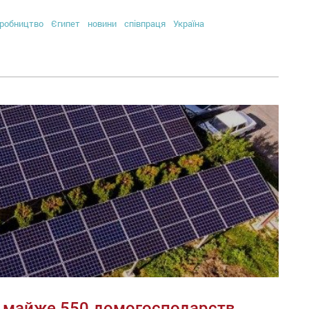
робництво
Єгипет
новини
співпраця
Україна
ку майже 550 домогосподарств