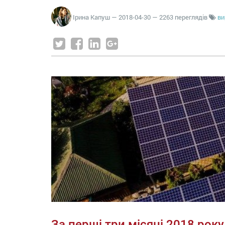
Ірина Капуш
—
2018-04-30
— 2263 переглядів
ви
За перші три місяці 2018 ро