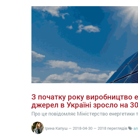
З початку року виробництво 
джерел в Україні зросло на 3
Про це повідомляє Міністерство енергетики т
Ірина Капуш
—
2018-04-30
— 2018 переглядів
ал