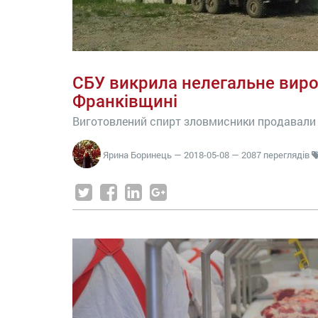
СБУ викрила нелегальне виро
Франківщині
Виготовлений спирт зловмисники продавали н
Ярина Боринець
—
2018-05-08
— 2087 переглядів