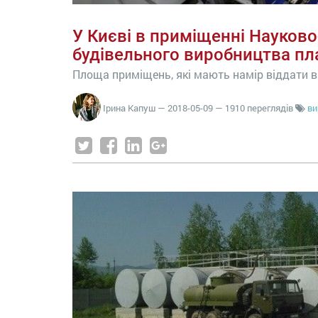
У Києві в приміщенні Науково
будівельного виробництва пл
Площа приміщень, які мають намір віддати в 
Ірина Капуш
—
2018-05-09
— 1910 переглядів
ви