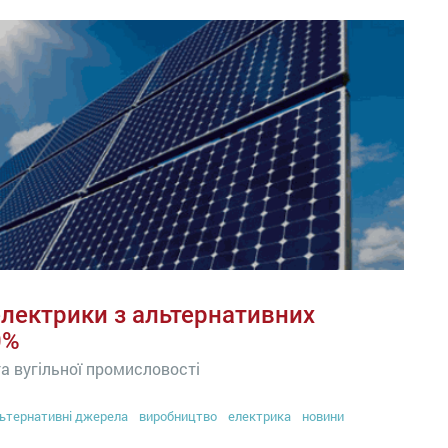
електрики з альтернативних
0%
а вугільної промисловості
ьтернативні джерела
виробництво
електрика
новини