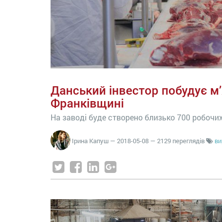
Данський інвестор побудує м’
Франківщині
На заводі буде створено близько 700 робочи
Ірина Капуш
—
2018-05-08
— 2129 переглядів
ви