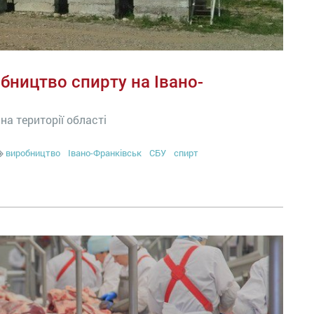
бництво спирту на Івано-
а території області
виробництво
Івано-Франківськ
СБУ
спирт