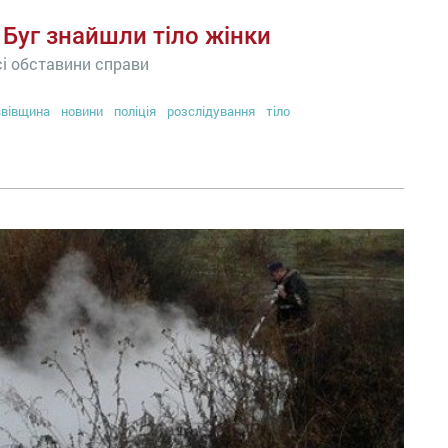
 Буг знайшли тіло жінки
всі обставини справи
вівщина
новини
поліція
розслідування
тіло