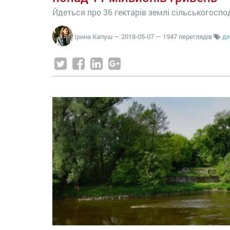
Йдеться про 36 гектарів землі сільськогосп
Ірина Капуш
—
2018-05-07
— 1947 переглядів
де