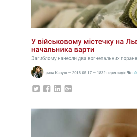
У військовому містечку на Л
начальника варти
Загиблому нанесли два вогнепальних поранен
Ірина Капуш
—
2018-05-17
— 1832 переглядів
вб