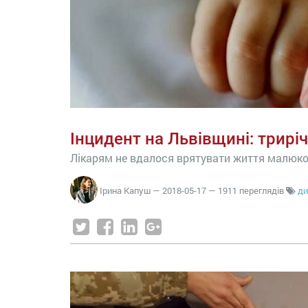
Інцидент на Львівщині: трирі
Лікарям не вдалося врятувати життя малюко
Ірина Капуш
—
2018-05-17
— 1911 переглядів
ди