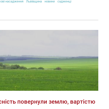
сові насадження
Львівщина
новини
садженці
сність повернули землю, вартістю