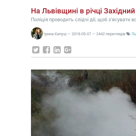
На Львівщині в річці Західний
Поліція проводить слідчі дії, щоб з'ясувати 
Ірина Капуш
—
2018-05-07
— 2442 переглядів
Ль