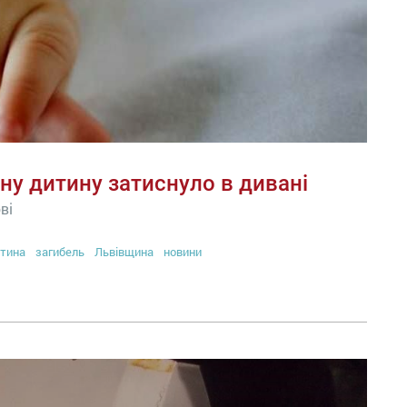
чну дитину затиснуло в дивані
ві
тина
загибель
Львівщина
новини