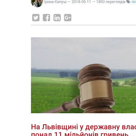
Ірина Капуш
—
2018-05-11
— 1893 переглядів
лі
На Львівщині у державну вла
понад 11 мільйонів гривень