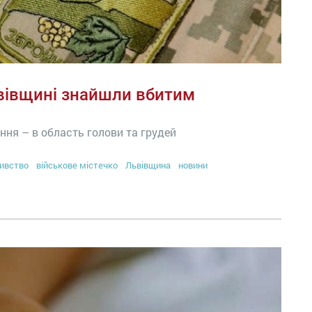
ьвівщині знайшли вбитим
ня – в область голови та грудей
ивство
військове містечко
Львівщина
новини