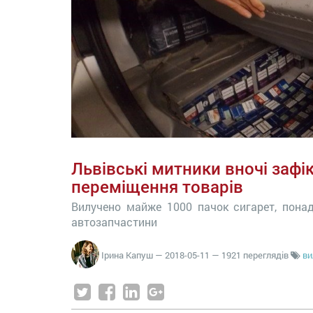
Львівські митники вночі зафі
переміщення товарів
Вилучено майже 1000 пачок сигарет, понад
автозапчастини
Ірина Капуш
—
2018-05-11
— 1921 переглядів
ви