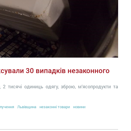
ксували 30 випадків незаконного
 2 тисячі одиниць одягу, зброю, м’ясопродукти та
лучення
Львівщина
незаконні товари
новини