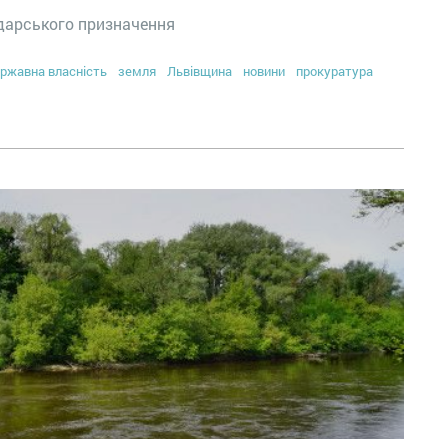
одарського призначення
ржавна власність
земля
Львівщина
новини
прокуратура