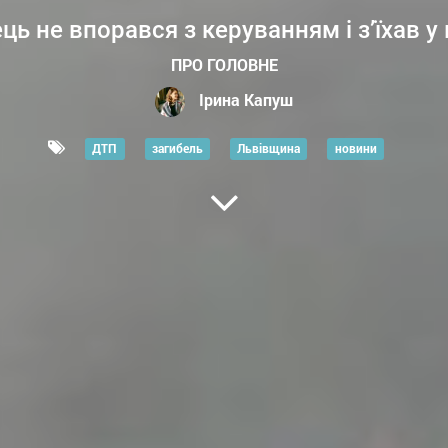
ць не впорався з керуванням і з’їхав у
ПРО ГОЛОВНЕ
Ірина Капуш
ДТП
загибель
Львівщина
новини