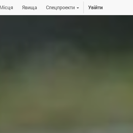
Місця
Явища
Спецпроекти
Увійти