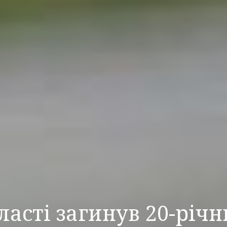
бласті загинув 20-річ