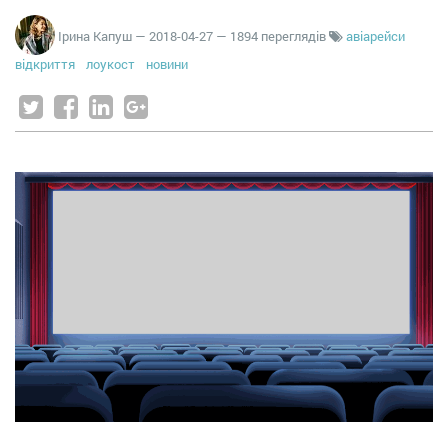
Ірина Капуш
—
2018-04-27
— 1894 переглядів
авіарейси
відкриття
лоукост
новини