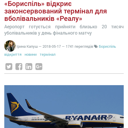
«Бориспіль» відкриє
законсервований термінал для
вболівальників «Реалу»
Аеропорт готується прийняти близько 20 тисяч
уболівальників у день фінального матчу
Ірина Капуш
—
2018-05-17
— 1741 переглядів
Бориспіль
відкриття
новини
термінал