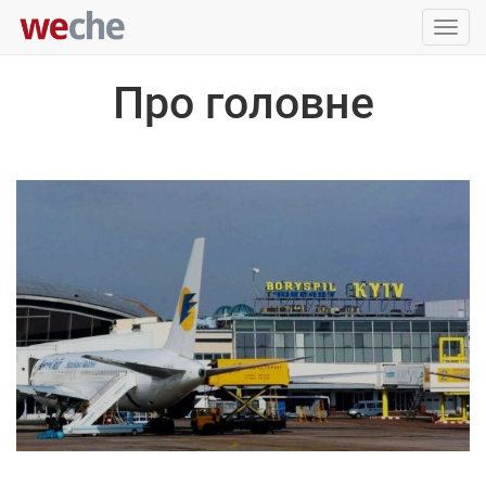
Упра
пере
Про головне