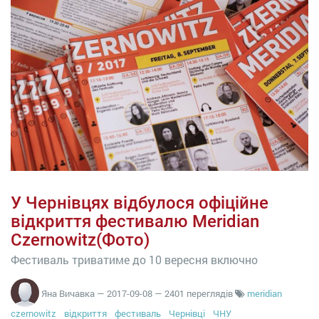
У Чернівцях відбулося офіційне
відкриття фестивалю Meridian
Czernowitz(Фото)
Фестиваль триватиме до 10 вересня включно
Яна Вичавка
—
2017-09-08
— 2401 переглядів
meridian
czernowitz
відкриття
фестиваль
Чернівці
ЧНУ