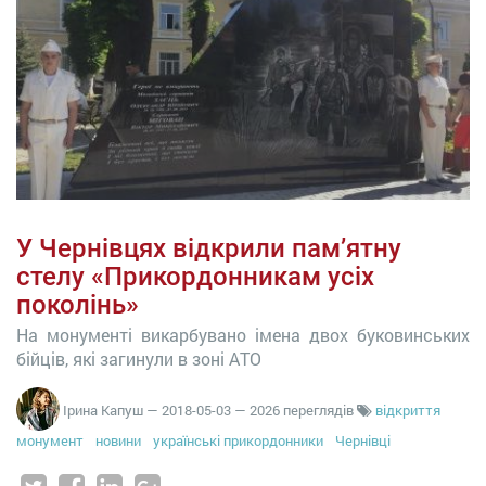
У Чернівцях відкрили пам’ятну
стелу «Прикордонникам усіх
поколінь»
На монументі викарбувано імена двох буковинських
бійців, які загинули в зоні АТО
Ірина Капуш
—
2018-05-03
— 2026 переглядів
відкриття
монумент
новини
українські прикордонники
Чернівці