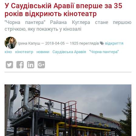
У Саудівській Аравії вперше за 35
років відкриють кінотеатр
"Чорна пантера" Райана Куглера стане першою
стрічкою, яку покажуть у кінозалі
Ірина Капуш
—
2018-04-05
— 1925 переглядів
відкриття
кіно
кінотеатр
новини
Саудівська Аравія
"Чорна пантера"