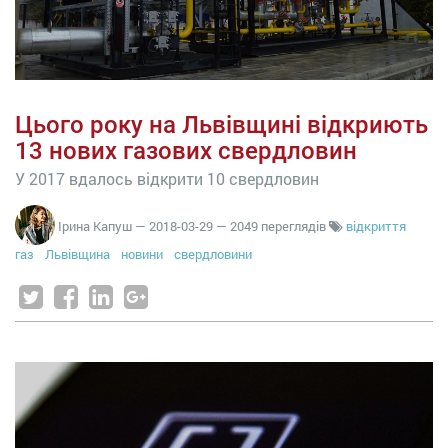
Цього року на Львівщині відкриють
13 нових газових свердловин
У 2017 вдалось відкрити 10 свердловин
Ірина Капуш
—
2018-03-29
— 2049 переглядів
відкриття
газ
Львівщина
новини
свердловини