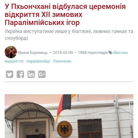
У Пхьончхані відбулася церемонія
відкриття XІІ зимових
Паралімпійських ігор
Україна виступатиме лише у біатлоні, лижних гонках та
сноуборді
Ярина Боринець
—
2018-03-09
— 1868 переглядів
біатлон
відкриття
паралімпійці
Пхенчхан