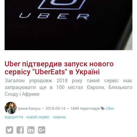
Uber підтвердив запуск нового
сервісу "UberEats" в Україні
Загалом упродовж 2018 року такий сервіс має
запрацювати ще в 100 містах Європи, Близького
Сходу і Африки
Ірина Капуш
—
2018-03-14
— 1849 переглядів
Uber
відкриття
новий сервіс
новини