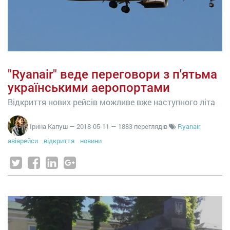
"Ryanair" веде переговори з п'ятьма
українськими аеропортами
Відкриття нових рейсів можливе вже наступного літа
Ірина Капуш
—
2018-05-11
— 1883 переглядів
Ryanair
авіарейси
відкриття
новини