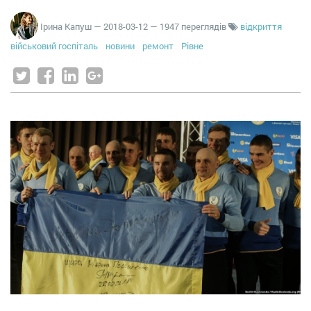
Ірина Капуш
—
2018-03-12
— 1947 переглядів
відкриття
військовий госпіталь
новини
ремонт
Рівне