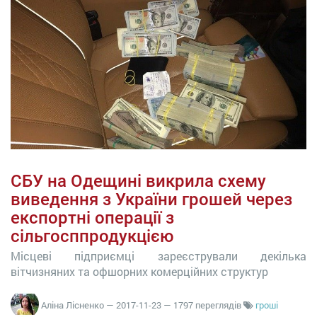
СБУ на Одещині викрила схему
виведення з України грошей через
експортні операції з
сільгосппродукцією
Місцеві підприємці зареєстрували декілька
вітчизняних та офшорних комерційних структур
Аліна Лісненко
—
2017-11-23
— 1797 переглядів
гроші