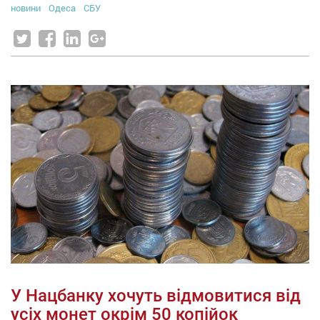
новини
Одеса
СБУ
У Нацбанку хочуть відмовитися від
усіх монет окрім 50 копійок