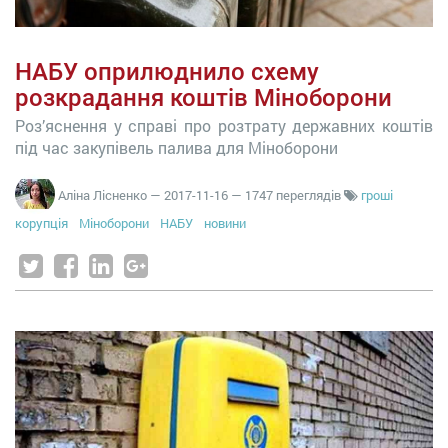
НАБУ оприлюднило схему
розкрадання коштів Міноборони
Роз’яснення у справі про розтрату державних коштів
під час закупівель палива для Міноборони
Аліна Лісненко
—
2017-11-16
— 1747 переглядів
гроші
корупція
Міноборони
НАБУ
новини