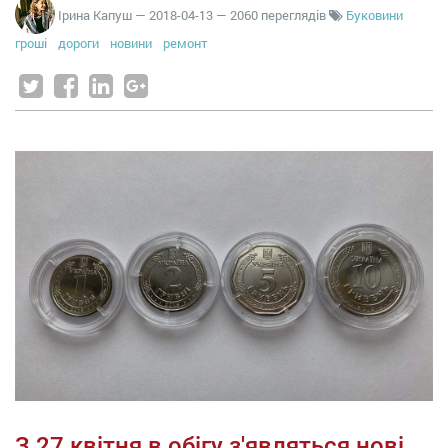
Ірина Капуш
—
2018-04-13
— 2060 переглядів
Буковини
гроші
дороги
новини
ремонт
З 27 квітня в обігу з'являться нові