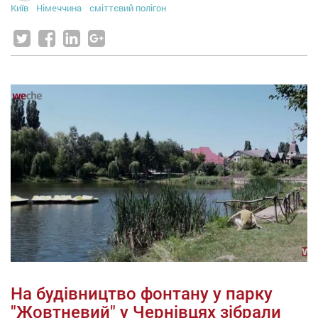
Київ
Німеччина
сміттєвий полігон
На будівництво фонтану у парку
"Жовтневий" у Чернівцях зібрали