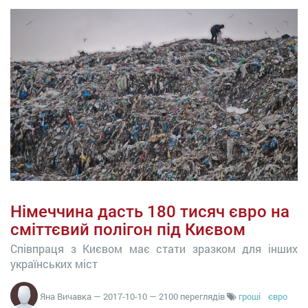
Німеччина дасть 180 тисяч євро на
сміттєвий полігон під Києвом
Співпраця з Києвом має стати зразком для інших
українських міст
Яна Вичавка
—
2017-10-10
— 2100 переглядів
гроші
євро