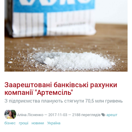
Заарештовані банківські рахунки
компанії "Артемсіль"
З підприємства планують стягнути 70,5 млн гривень
Аліна Лісненко
—
2017-11-03
— 2188 переглядів
арешт
бізнес
гроші
новини
Україна