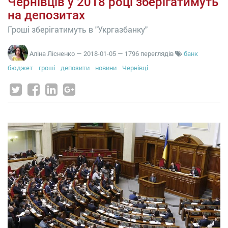
Чернівців у 2018 році зберігатимуть
на депозитах
Гроші зберігатимуть в "Укргазбанку"
Аліна Лісненко
—
2018-01-05
— 1796 переглядів
банк
бюджет
гроші
депозити
новини
Чернівці