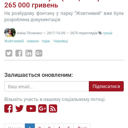
265 000 гривень
На розбудову фонтану у парку "Жовтневий" вже була
розроблена документація
Аліна Лісненко
—
2017-10-09
— 2670 переглядів
гроші
Жовтневий
новини
парк
Чернівці
Залишається оновленим:
Підписатися
Візьміть участь в нашому соціальному потоці.