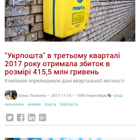
"Укрпошта" в третьому кварталі
2017 року отримала збиток в
розмірі 415,5 млн гривень
Компанія оприлюднила дані квартальної звітності
Аліна Лісненко
—
2017-11-14
— 1890 переглядів
гроші
економіка
новини
пошта
Укрпошта