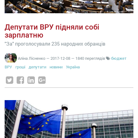
Депутати ВРУ підняли собі
зарплатню
"За" проголосували 235 народних обранців
Аліна Лісненко
—
2017-12-08
— 1840 переглядів
бюджет
ВРУ
гроші
депутати
новини
Україна