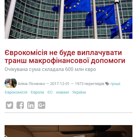
Єврокомісія не буде виплачувати
транш макрофінансової допомоги
Очікувана сума складала 600 млн євро
Аліна Лісненко
—
2017-12-01
— 1973 переглядів
гроші
Єврокомісія
Європа
ЄС
новини
Україна