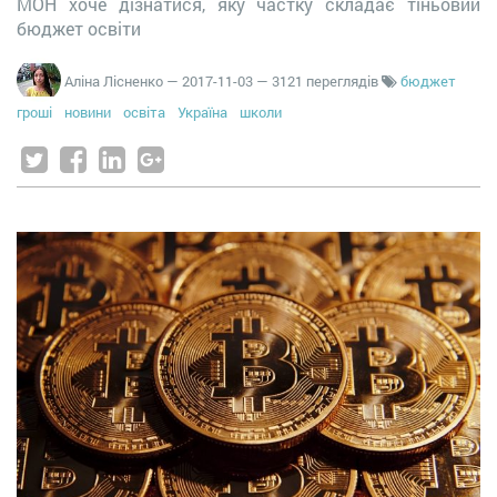
МОН хоче дізнатися, яку частку складає тіньовий
бюджет освіти
Аліна Лісненко
—
2017-11-03
— 3121 переглядів
бюджет
гроші
новини
освіта
Україна
школи