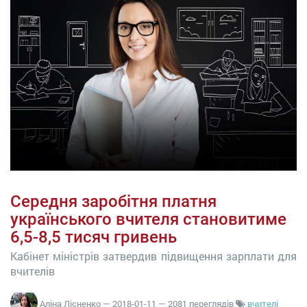
Середня заробітня платня
українського вчителя становитиме
6,5-8,5 тисяч гривень
Кабінет міністрів затвердив підвищення зарплати для
вчителів
Аліна Лісненко
—
2018-01-11
— 2081 переглядів
вчителі