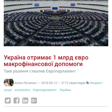
Україна отримає 1 млрд євро
макрофінансової допомоги
Таке рішення схвалив Європарламент
Аліна Лісненко
—
2018-06-13
— 2172 переглядів
бюджет
гроші
економіка
Європарламент
Україна