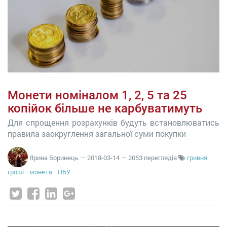
Монети номіналом 1, 2, 5 та 25
копійок більше не карбуватимуть
Для спрощення розрахунків будуть встановлюватись
правила заокруглення загальної суми покупки
Ярина Боринець
—
2018-03-14
— 2053 переглядів
гривня
гроші
монети
НБУ