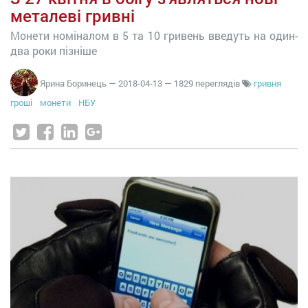
металеві гривні
Монети номіналом в 5 та 10 гривень введуть на один-
два роки пізніше
Ярина Боринець
—
2018-04-13
— 1829 переглядів
гривня
гроші
монети
НБУ