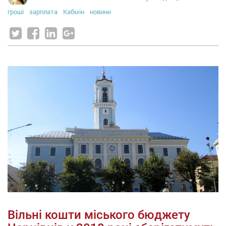
гроші
зарплата
Кабмін
новини
Вільні кошти міського бюджету