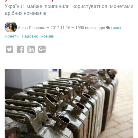
Українці майже припинили користуватися монетами
дрібних номіналів
Аліна Лісненко
—
2017-11-16
— 1993 переглядів
гроші
монети
Нацбанк
новини