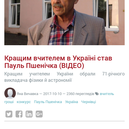
Кращим вчителем в Україні став
Пауль Пшенічка (ВІДЕО)
Кращим учителем України обрали 71-річного
викладача фізики й астрономії
Яна Вичавка
—
2017-10-10
— 2360 переглядів
вчитель
гроші
конкурс
Пауль Пшенічка
Україна
Чернівці