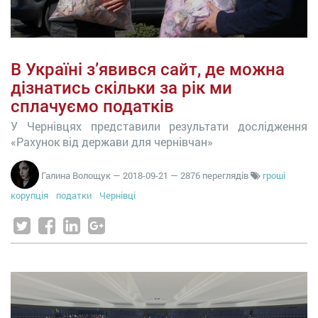
В Україні з’явився сайт, де можна
дізнатись скільки за рік ми
сплачуємо податків
У Чернівцях представили результати дослідження
«Рахунок від держави для чернівчан»
Галина Волощук
—
2018-09-21
— 2876 переглядів
гроші
корупція
податки
Чернівці