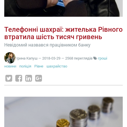
Телефонні шахраї: жителька Рівного
втратила шість тисяч гривень
Невідомий назвався працівником банку
Ірина Капуш
—
2018-03-29
— 2568 переглядів
гроші
новини
поліція
Рівне
шахрайство