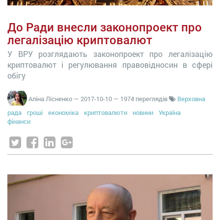
До Ради внесли законопроект про
легалізацію криптовалют
У ВРУ розглядають законопроект про легалізацію
криптовалют і регулювання правовідносин в сфері
обігу
Аліна Лісненко
—
2017-10-10
— 1974 переглядів
Верховна
рада
гроші
економіка
криптовалюти
новини
Україна
фінанси