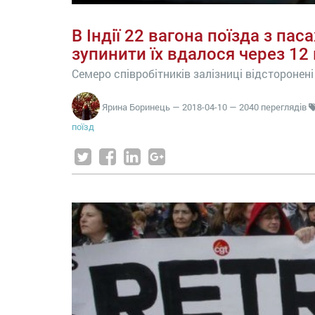
В Індії 22 вагона поїзда з пас
зупинити їх вдалося через 12
Семеро співробітників залізниці відсторонені
Ярина Боринець
—
2018-04-10
— 2040 переглядів
поїзд