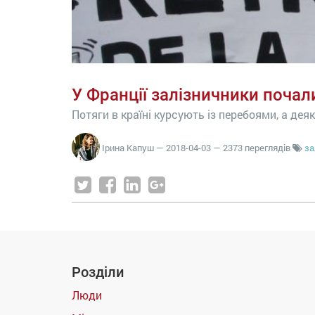
У Франції залізничники почал
Потяги в країні курсують із перебоями, а деякі
Ірина Капуш
—
2018-04-03
— 2373 переглядів
за
Розділи
Люди