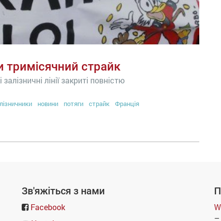
и тримісячний страйк
 залізничні лінії закриті повністю
лізничники
новини
потяги
страйк
Франція
Зв'яжіться з нами
П
Facebook
W
–