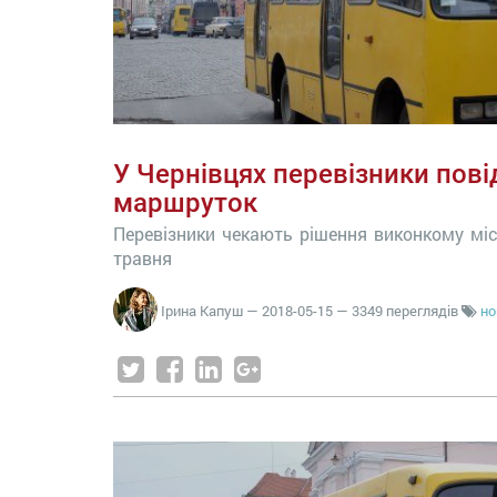
У Чернівцях перевізники пов
маршруток
Перевізники чекають рішення виконкому міс
травня
Ірина Капуш
—
2018-05-15
— 3349 переглядів
но