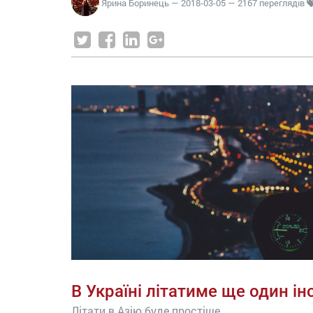
Ярина Боринець
—
2018-03-05
— 2167 переглядів
В Україні літатиме ще один і
Літати в Азію буде простіше