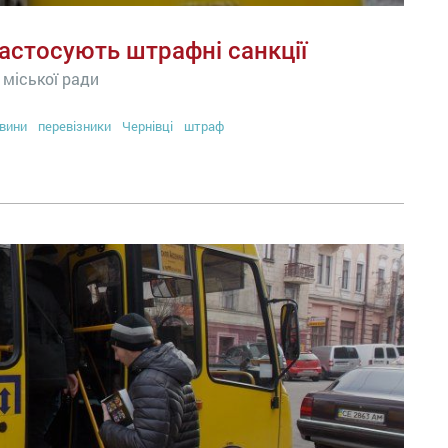
застосують штрафні санкції
 міської ради
вини
перевізники
Чернівці
штраф