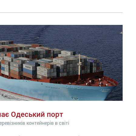
шає Одеський порт
ревізників контейнерів в світі