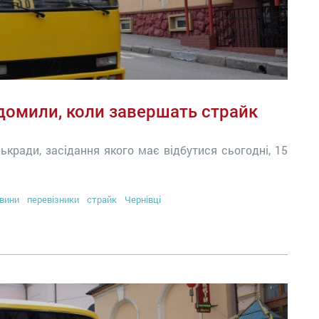
ідомили, коли завершать страйк
ькради, засідання якого має відбутися сьогодні, 15
вини
перевізники
страйк
Чернівці