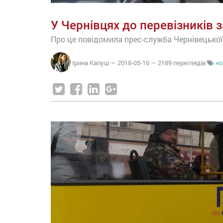
У Чернівцях до перевізників 
Про це повідомила прес-служба Чернівецької
Ірина Капуш
—
2018-05-16
— 2189 переглядів
но