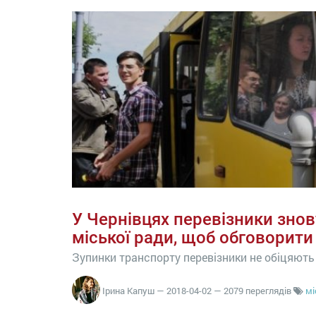
У Чернівцях перевізники знов
міської ради, щоб обговорит
Зупинки транспорту перевізники не обіцяють
Ірина Капуш
—
2018-04-02
— 2079 переглядів
мі