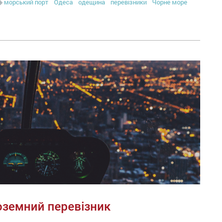
морський порт
Одеса
одещина
перевізники
Чорне море
ноземний перевізник