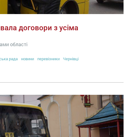
рвала договори з усіма
ами області
ська рада
новини
перевізники
Чернівці