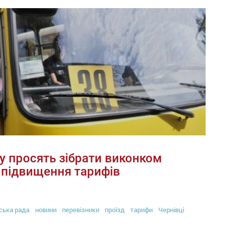
у просять зібрати виконком
и підвищення тарифів
ська рада
новини
перевізники
проїзд
тарифи
Чернівці