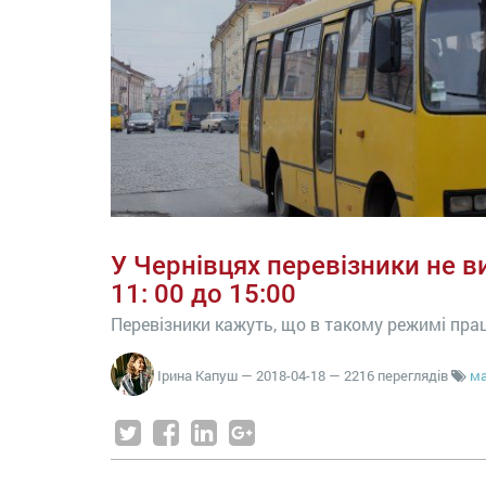
У Чернівцях перевізники не в
11: 00 до 15:00
Перевізники кажуть, що в такому режимі пр
Ірина Капуш
—
2018-04-18
— 2216 переглядів
м