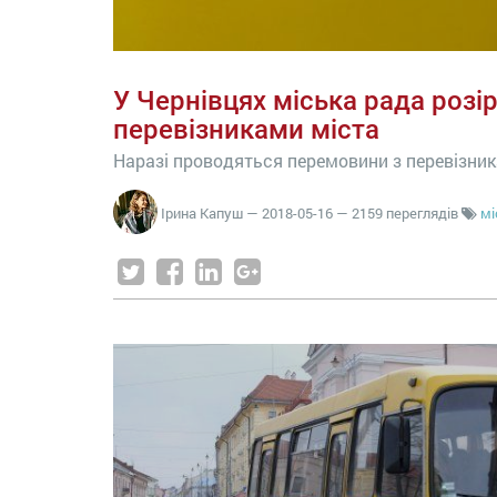
У Чернівцях міська рада розі
перевізниками міста
Наразі проводяться перемовини з перевізник
Ірина Капуш
—
2018-05-16
— 2159 переглядів
мі