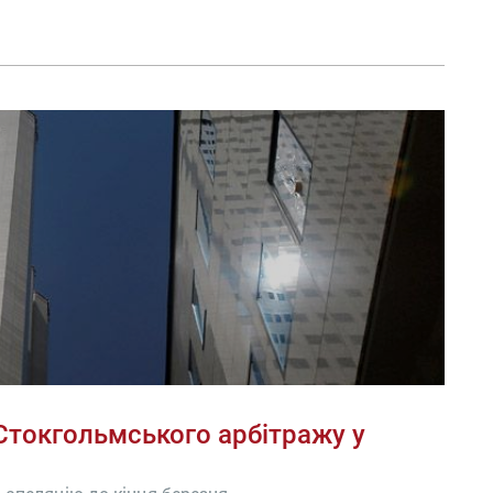
Стокгольмського арбітражу у