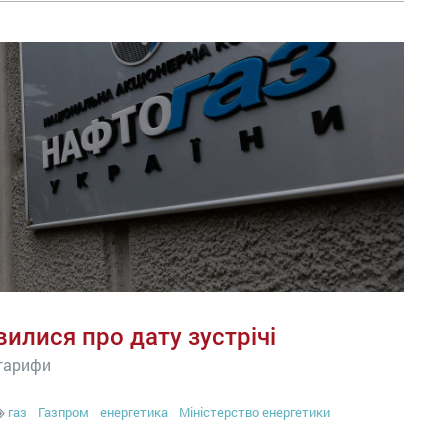
вилися про дату зустрічі
 тарифи
газ
Газпром
енергетика
Міністерство енергетики