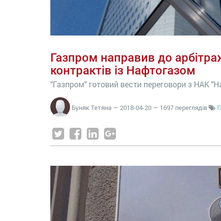
Газпром направив до арбітра
контрактів із Нафтогазом
"Газпром" готовий вести переговори з НАК "Н
Буняк Тетяна
—
2018-04-20
— 1697 переглядів
Г