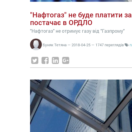
"Нафтогаз" не буде платити за
постачає в ОРДЛО
"Нафтогаз" не отримує газу від "Газпрому"
Буняк Тетяна
—
2018-04-25
— 1747 переглядів
г