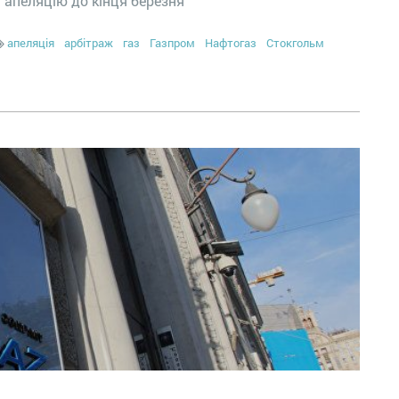
 апеляцію до кінця березня
апеляція
арбітраж
газ
Газпром
Нафтогаз
Стокгольм