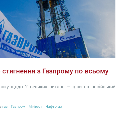
 стягнення з Газпрому по всьому
року щодо 2 великих питань — ціни на російський
газ
Газпром
Мін'юст
Нафтогаз