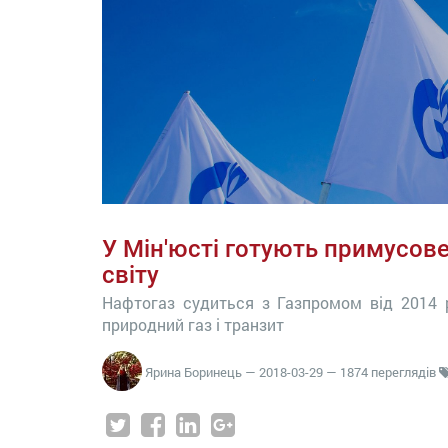
У Мін'юсті готують примусове
світу
Нафтогаз судиться з Газпромом від 2014 
природний газ і транзит
Ярина Боринець
—
2018-03-29
— 1874 переглядів