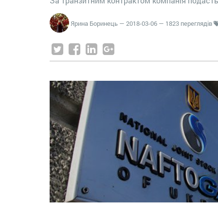
За транзитним контрактом компанія подасть
Ярина Боринець
—
2018-03-06
— 1823 переглядів