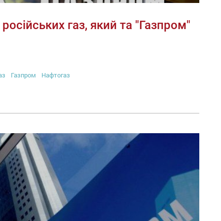
 російських газ, який та "Газпром"
аз
Газпром
Нафтогаз