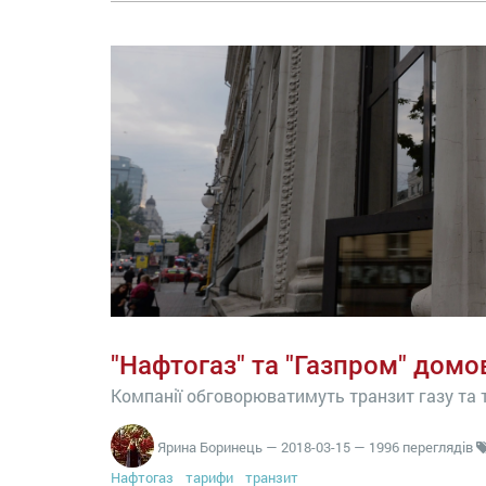
"Нафтогаз" та "Газпром" домо
Компанії обговорюватимуть транзит газу та
Ярина Боринець
—
2018-03-15
— 1996 переглядів
Нафтогаз
тарифи
транзит