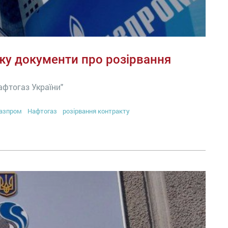
жу документи про розірвання
афтогаз України"
азпром
Нафтогаз
розірвання контракту