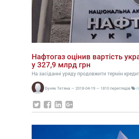
Нафтогаз оцінив вартість укр
у 327,9 млрд грн
На засіданні уряду продовжити термін креди
Буняк Тетяна
—
2018-04-19
— 1810 переглядів
г