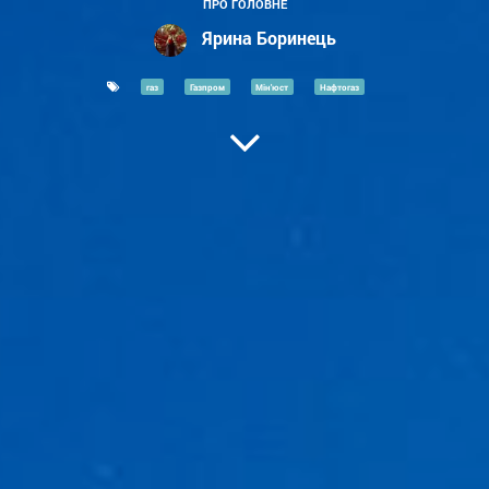
ПРО ГОЛОВНЕ
Ярина Боринець
газ
Газпром
Мін'юст
Нафтогаз