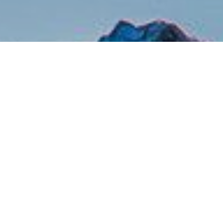
Міністерство юстиції України
готується до примусового
стягнення коштів з російської
компанії Гапром за рішенням
Стокгольмського арбітражу
Про це сказав міністр юстиції Павло Петренко,
повідомляє
"Громадське"
.
"Наразі відбувається процес підготовки до
примусового стягнення даного рішення на