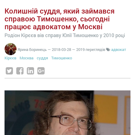
Колишній суддя, який займався
справою Тимошенко, сьогодні
працює адвокатом у Москві
Родіон Кірєєв вів справу Юлії Тимошенко у 2010 році
Ярина Боринець
—
2018-03-28
— 2019 переглядів
адвокат
Кірєєв
Москва
суддя
Тимошенко