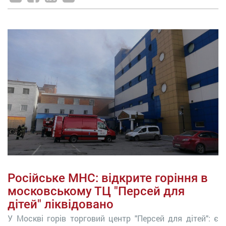
Російське МНС: відкрите горіння в
московському ТЦ "Персей для
дітей" ліквідовано
У Москві горів торговий центр "Персей для дітей": є