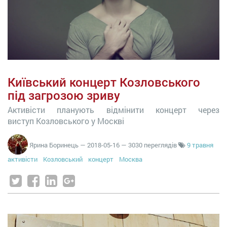
Київський концерт Козловського
під загрозою зриву
Активісти планують відмінити концерт через
виступ Козловського у Москві
Ярина Боринець
—
2018-05-16
— 3030 переглядів
9 травня
активісти
Козловський
концерт
Москва