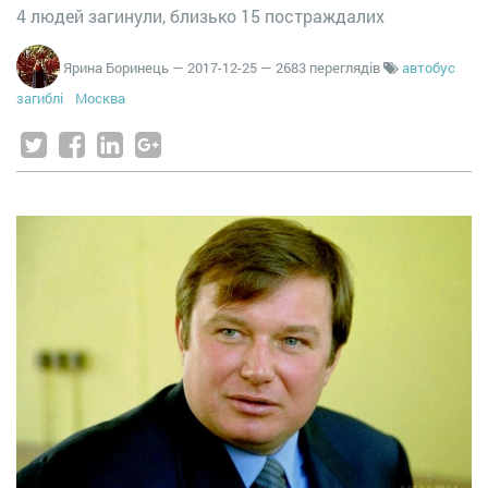
4 людей загинули, близько 15 постраждалих
Ярина Боринець
—
2017-12-25
— 2683 переглядів
автобус
загиблі
Москва