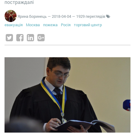
постраждалі
Ярина Боринець
—
2018-04-04
— 1929 переглядів
евакуація
Москва
пожежа
Росія
торговий центр