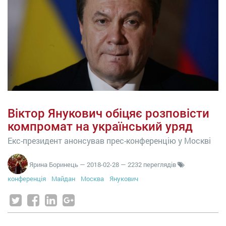
Віктор Янукович обіцяє розповісти
компромат на український уряд
Екс-президент анонсував прес-конференцію у Москві
Ярина Боринець
—
2018-02-28
— 2232 переглядів
конференція
Майдан
Москва
Янукович