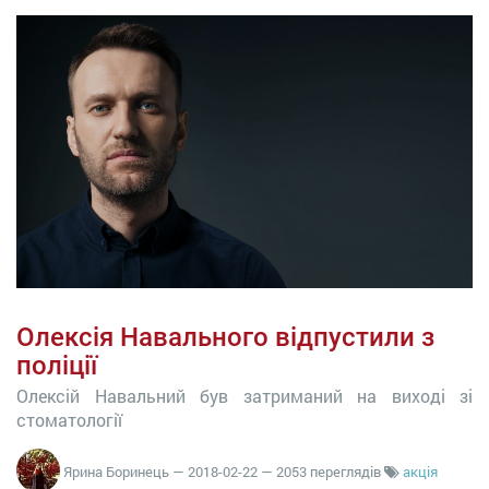
Олексія Навального відпустили з
поліції
Олексій Навальний був затриманий на виході зі
стоматології
Ярина Боринець
—
2018-02-22
— 2053 переглядів
акція