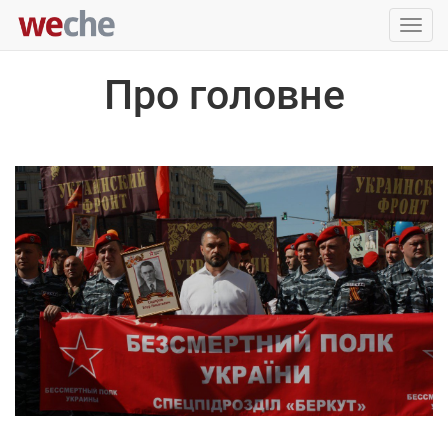
Упра
пере
Про головне