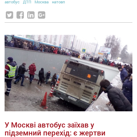
автобус
ДТП
Москва
натовп
У Москві автобус заїхав у
підземний перехід: є жертви