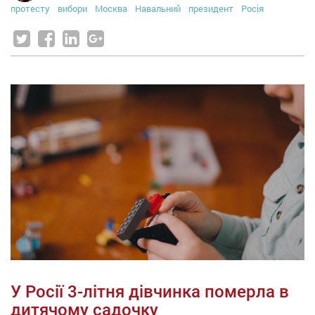
протесту
вибори
Москва
Навальний
президент
Росія
У Росії 3-літня дівчинка померла в
дитячому садочку