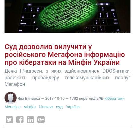
Суд дозволив вилучити у
російського Мегафона інформацію
про кібератаки на Мінфін України
Деякі IP-адреси, з яких здійснювалися DDOS-атаки,
належать провайдеру телекомунікаційних послуг
Мегафон
Яна Вичавка
—
2017-10-10
— 1792 переглядів
кібератаки
Мегафон
мінфін
Москва
суд
Україна