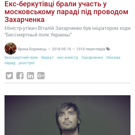
Екс-беркутівці брали участь у
московському параді під проводом
Захарченка
Міністр-утікач Віталій Захарченко був ініціатором ходи
"Бессмертный полк Украины"
Ярина Боринець
—
2018-05-16
— 1918 переглядів
безсмертний полк
беркут
екс-міністр
Захарченко
Москва
парад
розстріл