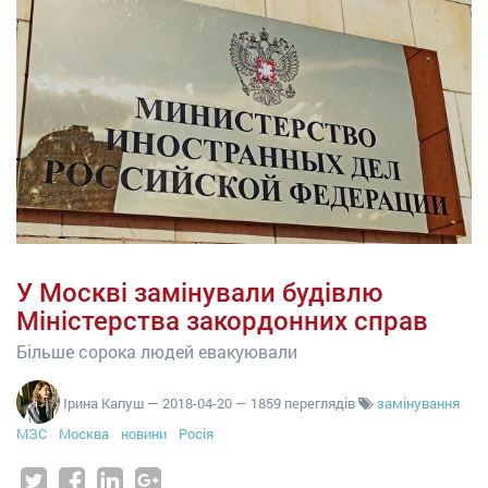
У Москві замінували будівлю
Міністерства закордонних справ
Більше сорока людей евакуювали
Ірина Капуш
—
2018-04-20
— 1859 переглядів
замінування
МЗС
Москва
новини
Росія