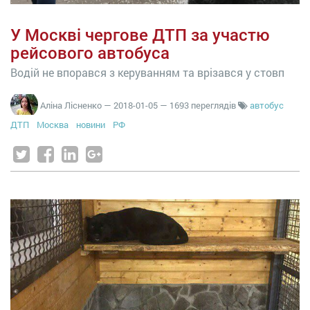
У Москві чергове ДТП за участю
рейсового автобуса
Водій не впорався з керуванням та врізався у стовп
Аліна Лісненко
—
2018-01-05
— 1693 переглядів
автобус
ДТП
Москва
новини
РФ