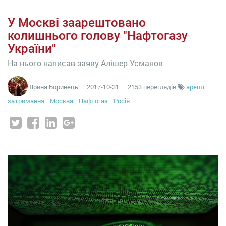
У Москві заарештовано
колишнього голову "Нафтогазу
України"
На нього написав заяву Алішер Усманов
Ярина Боринець
—
2017-10-31
— 2153 переглядів
арешт
затримання
Москва
Нафтогаз
Росія