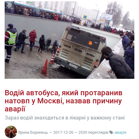
Водій автобуса, який протаранив
натовп у Москві, назвав причину
аварії
Зараз водій знаходиться в лікарні у важкому стані
Ярина Боринець
—
2017-12-26
— 2530 переглядів
аварія