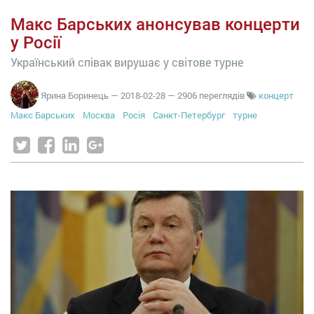
Макс Барських анонсував концерти
у Росії
Український співак вирушає у світове турне
Ярина Боринець
—
2018-02-28
— 2906 переглядів
концерт
Макс Барських
Москва
Росія
Санкт-Петербург
турне