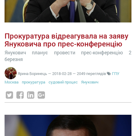
Прокуратура відреагувала на заяву
Януковича про прес-конференцію
Янукович планує провести прес-конференцію 2
березня
Ярина Боринець
—
2018-02-28
— 2049 переглядів
ГПУ
Москва
прокуратура
судовий процес
Янукович