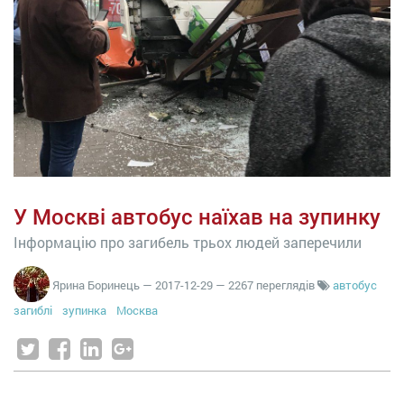
У Москві автобус наїхав на зупинку
Інформацію про загибель трьох людей заперечили
Ярина Боринець
—
2017-12-29
— 2267 переглядів
автобус
загиблі
зупинка
Москва