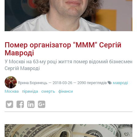
Помер організатор "МММ" Сергій
Мавроді
У Москві на 63-му році життя помер відомий бізнесмен
Сергій Мавроді
Ярина Боринець
—
2018-03-26
— 2090 переглядів
мавроді
Москва
піраміда
смерть
фінанси