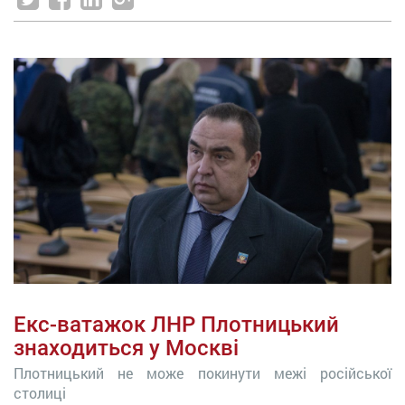
Екс-ватажок ЛНР Плотницький
знаходиться у Москві
Плотницький не може покинути межі російської
столиці