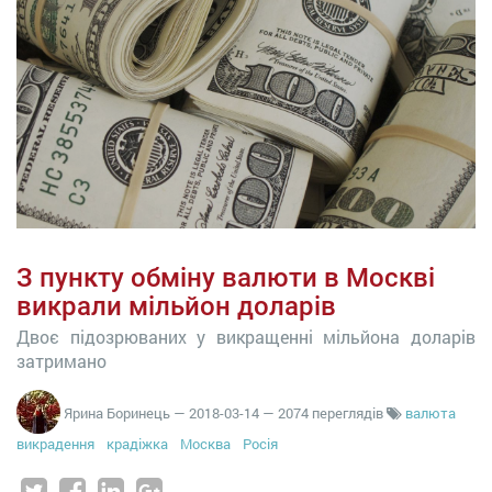
З пункту обміну валюти в Москві
викрали мільйон доларів
Двоє підозрюваних у викращенні мільйона доларів
затримано
Ярина Боринець
—
2018-03-14
— 2074 переглядів
валюта
викрадення
крадіжка
Москва
Росія