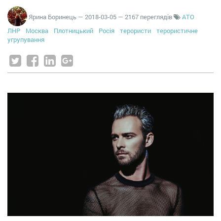
Ярина Боринець
—
2018-03-05
— 2167 переглядів
АТО
ЛНР
Москва
Плотницький
Росія
терористи
терористичне
угрупування