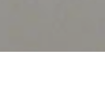
У Москві на мітинг вийшли
люди, які обурені
втручанням Федеральної
служби безпеки Росії в