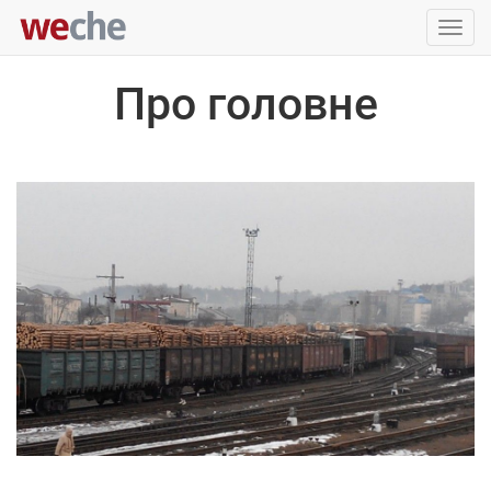
Упра
пере
Про головне