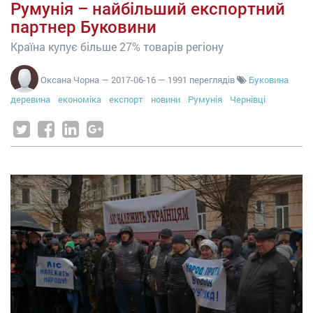
Румунія – найбільший експортний
партнер Буковини
Країна купує більше 27% товарів регіону
Оксана Чорна
—
2017-06-16
— 1991 переглядів
Буковина
деревина
економіка
експорт
новини
Румунія
Чернівці