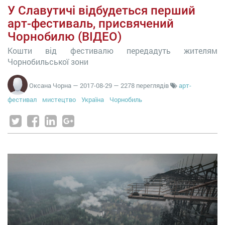
У Славутичі відбудеться перший
арт-фестиваль, присвячений
Чорнобилю (ВІДЕО)
Кошти від фестивалю передадуть жителям
Чорнобильської зони
Оксана Чорна
—
2017-08-29
— 2278 переглядів
арт-
фестивал
мистецтво
Україна
Чорнобиль