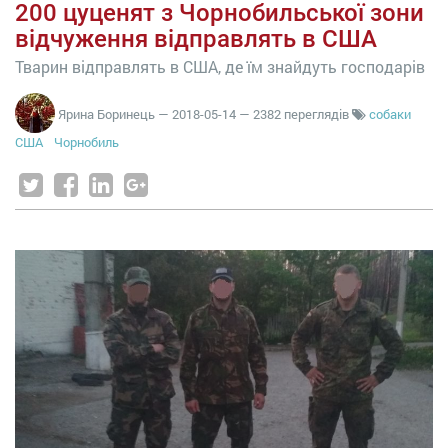
200 цуценят з Чорнобильської зони
відчуження відправлять в США
Тварин відправлять в США, де їм знайдуть господарів
Ярина Боринець
—
2018-05-14
— 2382 переглядів
собаки
США
Чорнобиль