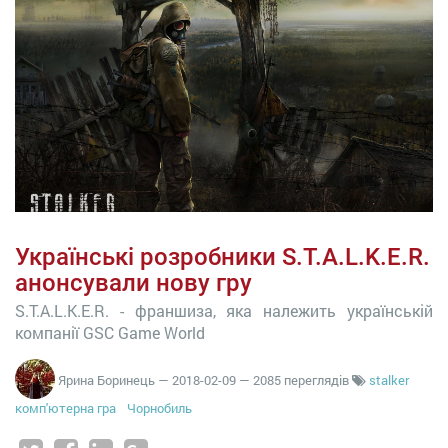
Українські розробники S.T.A.L.K.E.R.
анонсували нову гру
S.T.A.L.K.E.R. - франшиза, яка належить українській
компанії GSC Game World
Ярина Боринець
—
2018-02-09
— 2085 переглядів
stalker
комп'ютерна гра
Чорнобиль