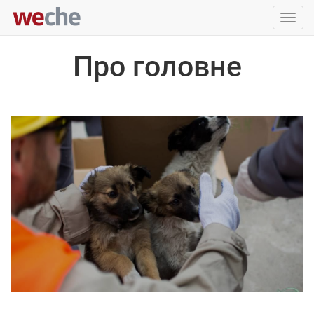
Упра
пере
Про головне