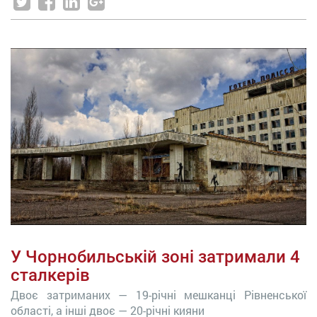
У Чорнобильській зоні затримали 4
сталкерів
Двоє затриманих — 19-річні мешканці Рівненської
області, а інші двоє — 20-річні кияни