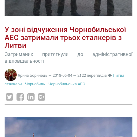
У зоні відчуження Чорнобильської
АЕС затримали трьох сталкерів з
Литви
Затриманих притягнули до адміністративної
відповідальності
Ярина Боринець
—
2018-05-04
— 2122 переглядів
Литва
сталкери
Чорнобиль
Чорнобильська АЕС