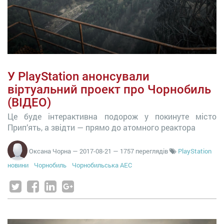
У PlayStation анонсували
віртуальний проект про Чорнобиль
(ВІДЕО)
Це буде інтерактивна подорож у покинуте місто
Прип’ять, а звідти — прямо до атомного реактора
Оксана Чорна
—
2017-08-21
— 1757 переглядів
PlayStation
новини
Чорнобиль
Чорнобильська АЕС