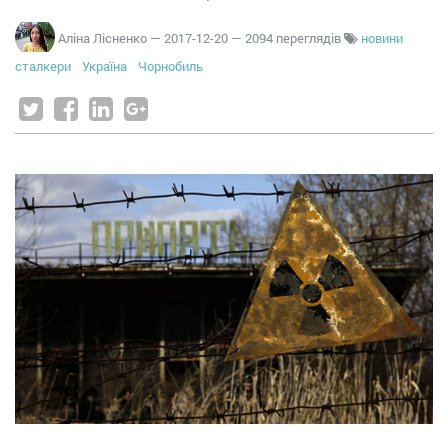
Аліна Лісненко
—
2017-12-20
— 2094 переглядів
новини
сталкери
Україна
Чорнобиль