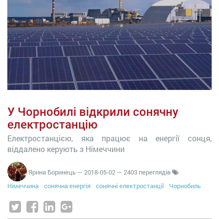
У Чорнобилі відкрили сонячну
електростанцію
Електростанцією, яка працює на енергії сонця,
віддалено керують з Німеччини
Ярина Боринець
—
2018-05-02
— 2403 переглядів
Німеччина
сонячна енергія
сонячні електростанції
Чорнобиль