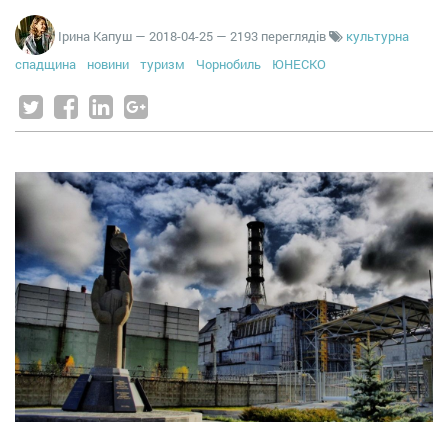
Ірина Капуш
—
2018-04-25
— 2193 переглядів
культурна
спадщина
новини
туризм
Чорнобиль
ЮНЕСКО