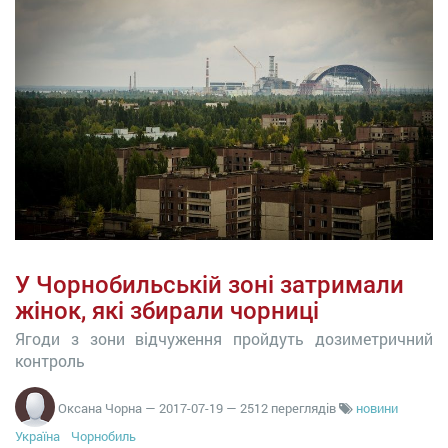
У Чорнобильській зоні затримали
жінок, які збирали чорниці
Ягоди з зони відчуження пройдуть дозиметричний
контроль
Оксана Чорна
—
2017-07-19
— 2512 переглядів
новини
Україна
Чорнобиль