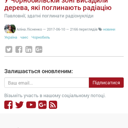
У Чорнобильскій зоні висадили
дерева, які поглинають радіацію
Павловнії, здатні поглинати радіонукліди
Аліна Лісненко
—
2017-06-10
— 2166 переглядів
новини
Україна
чаес
Чорнобиль
Залишається оновленим:
Підписатися
Візьміть участь в нашому соціальному потоці.