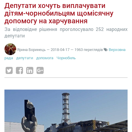
Депутати хочуть виплачувати
дітям-чорнобильцям щомісячну
допомогу на харчування
За відповідне рішення проголосувало 252 народних
депутати
Ярина Боринець
—
2018-04-17
— 1963 переглядів
Верховна
рада
депутати
допомога
Чорнобиль