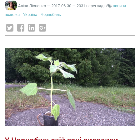
Аліна Лісненко
—
2017-06-30
— 2031 переглядів
новини
пожежа
Україна
Чорнобиль