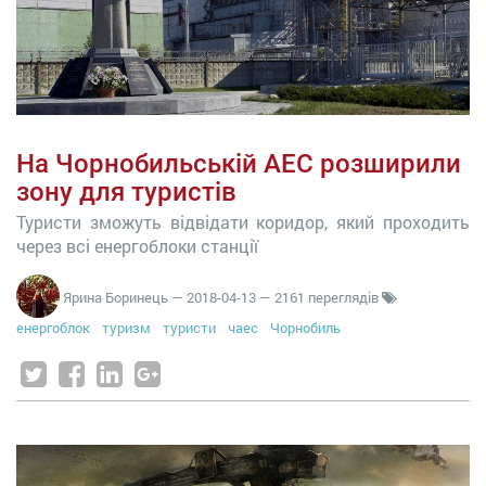
На Чорнобильській АЕС розширили
зону для туристів
Туристи зможуть відвідати коридор, який проходить
через всі енергоблоки станції
Ярина Боринець
—
2018-04-13
— 2161 переглядів
енергоблок
туризм
туристи
чаес
Чорнобиль