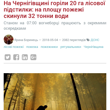
На Чернігівщині горіли 20 га лісової
підстилки: на площу пожежі
скинули 32 тонни води
Станом на 07:00 вогнеборці працюють з окремими
осередками
Ярина Боринець
—
2018-05-04
— 2082 переглядів
ДСНС
лісові пожежі
пожежа
пожежники
рятувальники
Чернігівщина