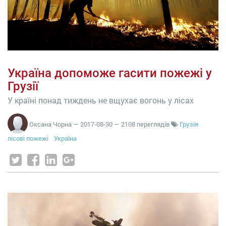
Україна допоможе гасити пожежі у
Грузії
У країні понад тиждень не вщухає вогонь у лісах
Оксана Чорна
—
2017-08-30
— 2108 переглядів
Грузія
лісові пожежі
Україна