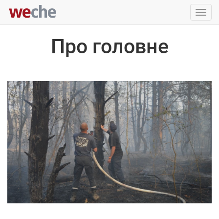
Упра
пере
Про головне