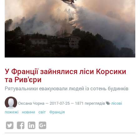
У Франції зайнялися ліси Корсики
та Рив'єри
Рятувальники евакуювали людей із сотень будинків
Оксана Чорна
—
2017-07-25
— 1871 переглядів
лісові
пожежі
новини
світ
Франція