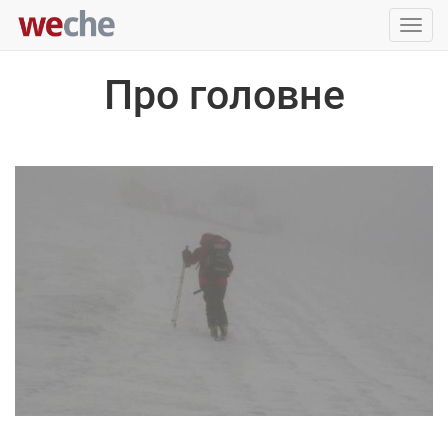
Упра
пере
Про головне