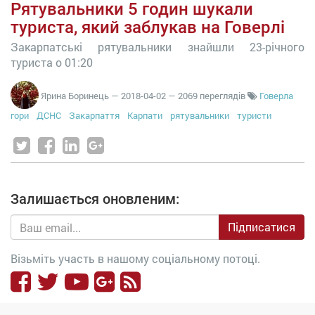
Рятувальники 5 годин шукали
туриста, який заблукав на Говерлі
Закарпатські рятувальники знайшли 23-річного
туриста о 01:20
Ярина Боринець
—
2018-04-02
— 2069 переглядів
Говерла
гори
ДСНС
Закарпаття
Карпати
рятувальники
туристи
Залишається оновленим:
Підписатися
Візьміть участь в нашому соціальному потоці.