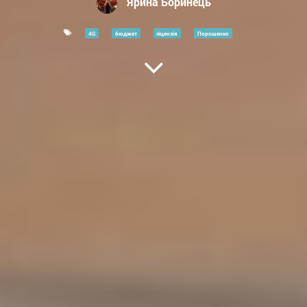
Ярина Боринець
4G
бюджет
ліцензія
Порошенко