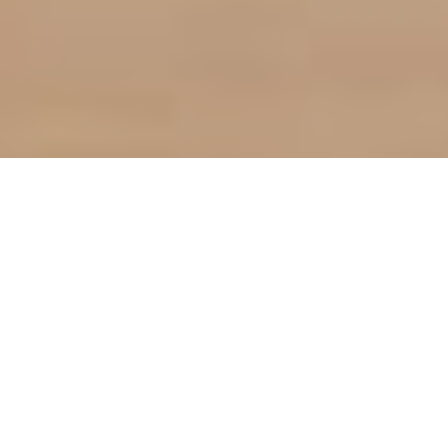
За результатами двох
відкритих конкурсів на
ліцензії 4-го покоління
зв'язку державний бюджет
отримав 7,9 млрд грн
Про це заявив Президент Петро Порошенко