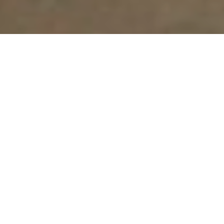
У наступному році в МАУ
планують здійснювати
трансатлантичні перельоти
Про це розповіла директорка аеропорту
"Львів" ім. Данила Галицького Тетяна
Романовська під час відкриття рейсу Wizz Air
Львів-Лондон, передає
"gazeta.ua"
.
"Ми справді активно працюємо над
трансатлантичним напрямком. Як з