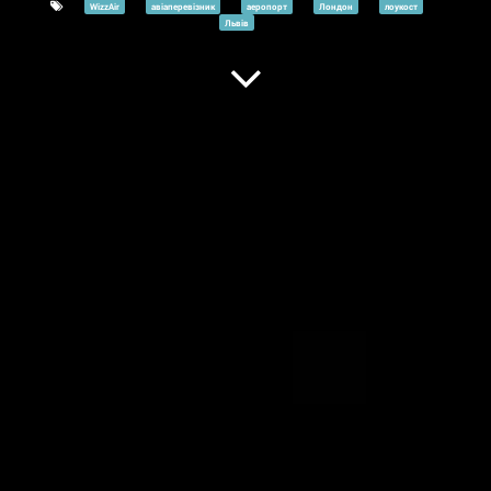
WizzAir
авіаперевізник
аеропорт
Лондон
лоукост
Львів