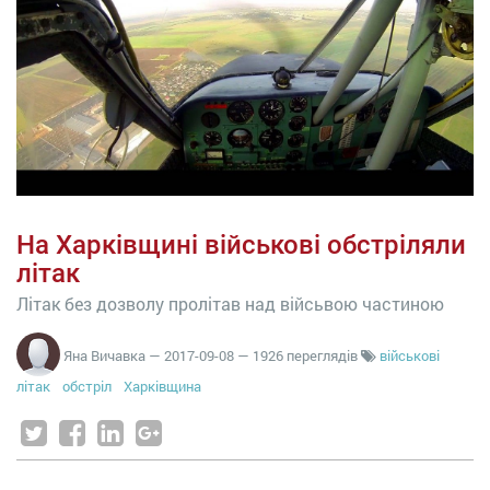
На Харківщині військові обстріляли
літак
Літак без дозволу пролітав над війсьвою частиною
Яна Вичавка
—
2017-09-08
— 1926 переглядів
військові
літак
обстріл
Харківщина