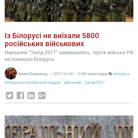
Із Білорусі не виїхали 5800
російських військових
Навчання "Захід-2017" завершились, проте війська РФ
не покинули Білорусь
Ярина Боринець
—
2017-10-24
— 2185 переглядів
Білорусь
білорусько-російський кордон
військові
Захід-2017