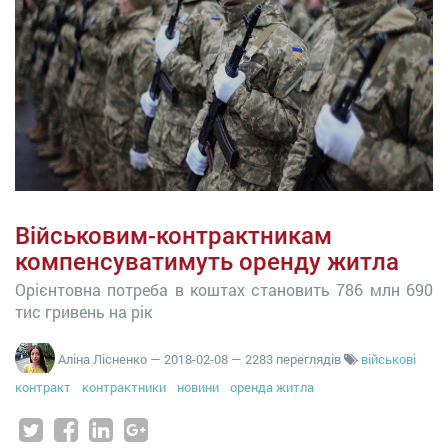
Військовим-контрактникам
компенсуватимуть оренду житла
Орієнтовна потреба в коштах становить 786 млн 690
тис гривень на рік
Аліна Лісненко
—
2018-02-08
— 2283 переглядів
військові
контракт
контрактники
новини
оренда житла