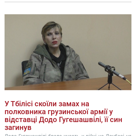
У Тбілісі скоїли замах на
полковника грузинської армії у
відставці Додо Гугешашвілі, її син
загинув
Додо Гугешашвілі брала участь у війні на Донбасі на