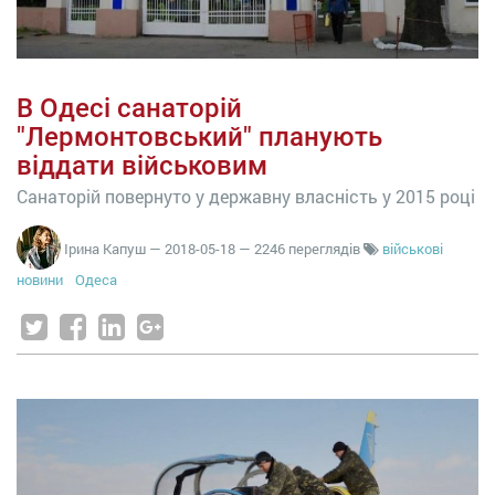
В Одесі санаторій
"Лермонтовський" планують
віддати військовим
Санаторій повернуто у державну власність у 2015 році
Ірина Капуш
—
2018-05-18
— 2246 переглядів
військові
новини
Одеса