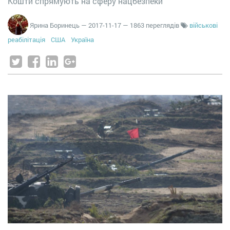
Кошти спрямують на сферу нацбезпеки
Ярина Боринець
—
2017-11-17
— 1863 переглядів
військові
реабілітація
США
Україна