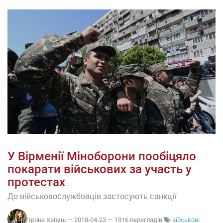
У Вірменії Міноборони пообіцяло
покарати військових за участь у
протестах
До військовослужбовців застосують санкції
Ірина Капуш
—
2018-04-23
— 1916 переглядів
військові