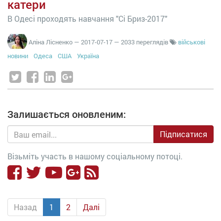
катери
В Одесі проходять навчання "Сі Бриз-2017"
Аліна Лісненко
—
2017-07-17
— 2033 переглядів
військові
новини
Одеса
США
Україна
Залишається оновленим:
Підписатися
Візьміть участь в нашому соціальному потоці.
Назад
1
2
Далі