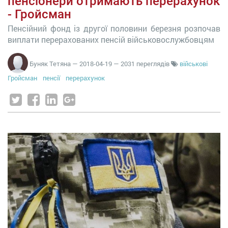
пенсіонери отримають перерахунок
- Гройсман
Пенсійний фонд із другої половини березня розпочав
виплати перерахованих пенсій військовослужбовцям
Буняк Тетяна
—
2018-04-19
— 2031 переглядів
військові
Гройсман
пенсії
перерахунок