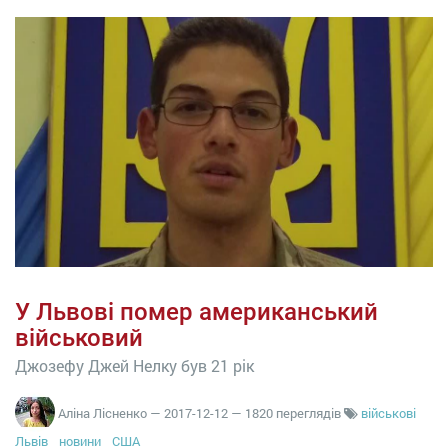
У Львові помер американський
військовий
Джозефу Джей Нелку був 21 рік
Аліна Лісненко
—
2017-12-12
— 1820 переглядів
військові
Львів
новини
США