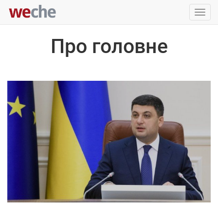
Упра
пере
Про головне