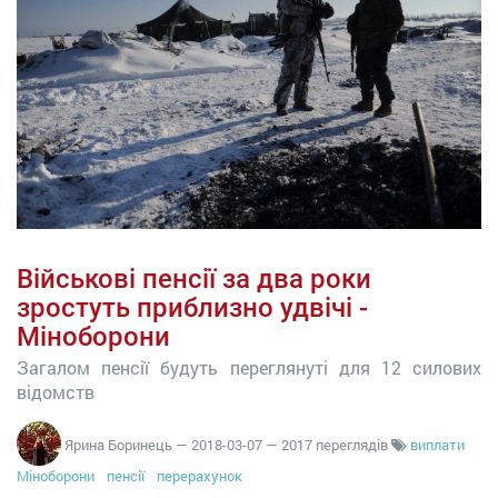
Військові пенсії за два роки
зростуть приблизно удвічі -
Міноборони
Загалом пенсії будуть переглянуті для 12 силових
відомств
Ярина Боринець
—
2018-03-07
— 2017 переглядів
виплати
Міноборони
пенсії
перерахунок