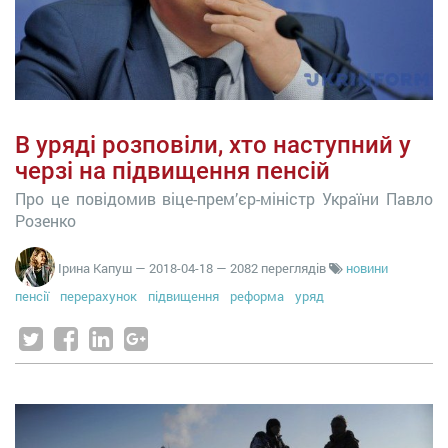
В уряді розповіли, хто наступний у
черзі на підвищення пенсій
Про це повідомив віце-прем’єр-міністр України Павло
Розенко
Ірина Капуш
—
2018-04-18
— 2082 переглядів
новини
пенсії
перерахунок
підвищення
реформа
уряд