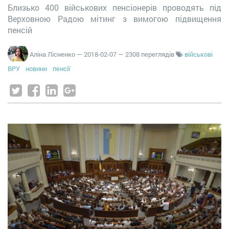
Близько 400 військових пенсіонерів проводять під
Верховною Радою мітинг з вимогою підвищення
пенсій
Аліна Лісненко
—
2018-02-07
— 2308 переглядів
військові
ВРУ
новини
пенсії