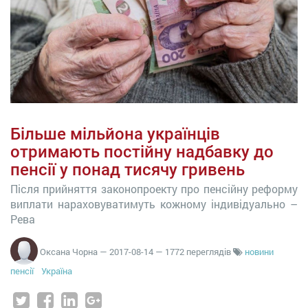
Більше мільйона українців
отримають постійну надбавку до
пенсії у понад тисячу гривень
Після прийняття законопроекту про пенсійну реформу
виплати нараховуватимуть кожному індивідуально –
Рева
Оксана Чорна
—
2017-08-14
— 1772 переглядів
новини
пенсії
Україна