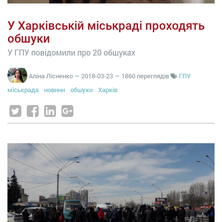
У Харківській міськраді проходять
обшуки
У ГПУ повідомили про 20 обшуках
Аліна Лісненко
—
2018-03-23
— 1860 переглядів
ГПУ
міськрада
новини
обшуки
Харків