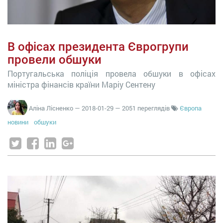
В офісах президента Єврогрупи
провели обшуки
Португальська поліція провела обшуки в офісах
міністра фінансів країни Маріу Сентену
Аліна Лісненко
—
2018-01-29
— 2051 переглядів
Європа
новини
обшуки