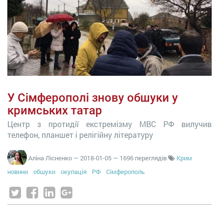
У Сімферополі знову обшуки у
кримських татар
Центр з протидії екстремізму МВС РФ вилучив
телефон, планшет і релігійну літературу
Аліна Лісненко
—
2018-01-05
— 1696 переглядів
Крим
новини
обшуки
окупація
РФ
Сімферополь