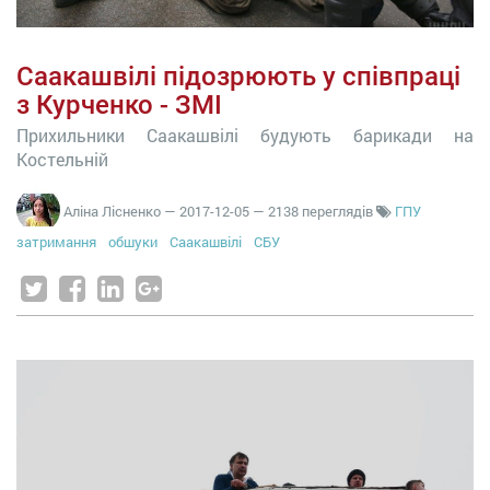
Саакашвілі підозрюють у співпраці
з Курченко - ЗМІ
Прихильники Саакашвілі будують барикади на
Костельній
Аліна Лісненко
—
2017-12-05
— 2138 переглядів
ГПУ
затримання
обшуки
Саакашвілі
СБУ