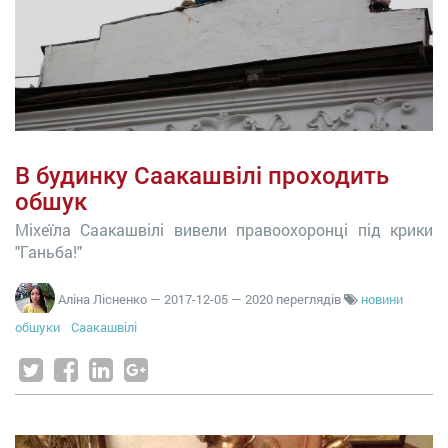
В будинку Саакашвілі проходить
обшук
Міхеїла Саакашвілі вивели правоохоронці під крики
"Ганьба!"
Аліна Лісненко
—
2017-12-05
— 2020 переглядів
новини
обшуки
Саакашвілі