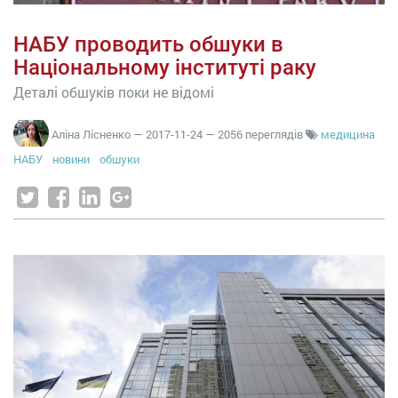
НАБУ проводить обшуки в
Національному інституті раку
Деталі обшуків поки не відомі
Аліна Лісненко
—
2017-11-24
— 2056 переглядів
медицина
НАБУ
новини
обшуки