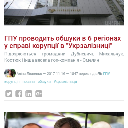
ГПУ проводить обшуки в 6 регіонах
у справі корупції в "Укрзалізниці"
Підозрюються громадяни Дубневичі, Михальчук,
Костюк і інша весела гоп-компанія - Омелян
Аліна Лісненко
—
2017-11-16
— 1847 переглядів
ГПУ
корупція
новини
обшуки
Укрзалізниця