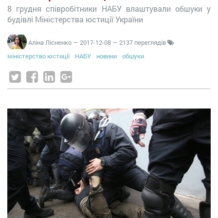
8 грудня співробітники НАБУ влаштували обшуки у
будівлі Міністерства юстиції України
Аліна Лісненко
—
2017-12-08
— 2137 переглядів
міністерство юстиції
НАБУ
новини
обшуки