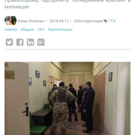
махінаціях
Аліна Лісненко
—
2018-04-12
— 2094 переглядів
ГПУ
новини
обшуки
СБУ
Укрзалізниця