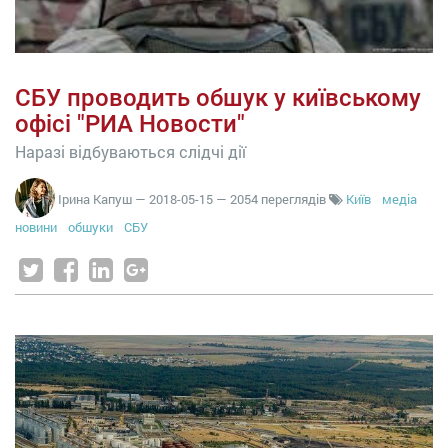
СБУ проводить обшук у київському
офісі "РИА Новости"
Наразі відбуваються слідчі дії
Ірина Капуш
—
2018-05-15
— 2054 переглядів
Київ
медіа
новини
обшуки
СБУ