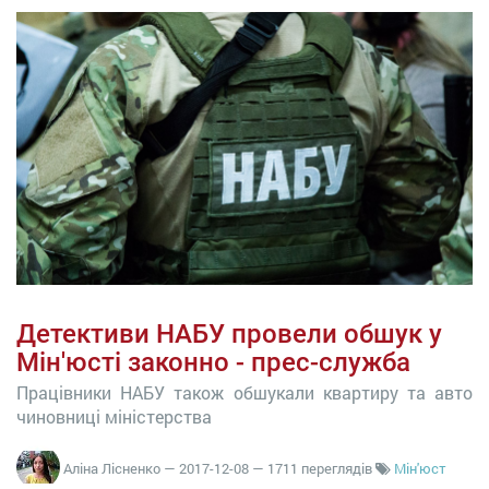
Детективи НАБУ провели обшук у
Мін'юсті законно - прес-служба
Працівники НАБУ також обшукали квартиру та авто
чиновниці міністерства
Аліна Лісненко
—
2017-12-08
— 1711 переглядів
Мін'юст