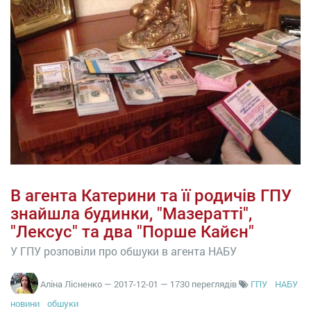
В агента Катерини та її родичів ГПУ
знайшла будинки, "Мазератті",
"Лексус" та два "Порше Кайєн"
У ГПУ розповіли про обшуки в агента НАБУ
Аліна Лісненко
—
2017-12-01
— 1730 переглядів
ГПУ
НАБУ
новини
обшуки