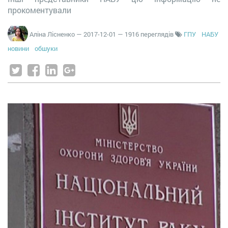
прокоментували
Аліна Лісненко
—
2017-12-01
— 1916 переглядів
ГПУ
НАБУ
новини
обшуки