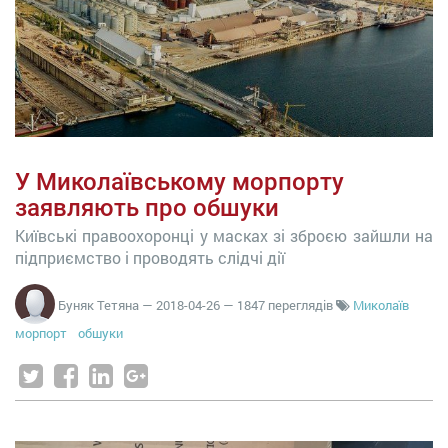
У Миколаївському морпорту
заявляють про обшуки
Київські правоохоронці у масках зі зброєю зайшли на
підприємство і проводять слідчі дії
Буняк Тетяна
—
2018-04-26
— 1847 переглядів
Миколаїв
морпорт
обшуки