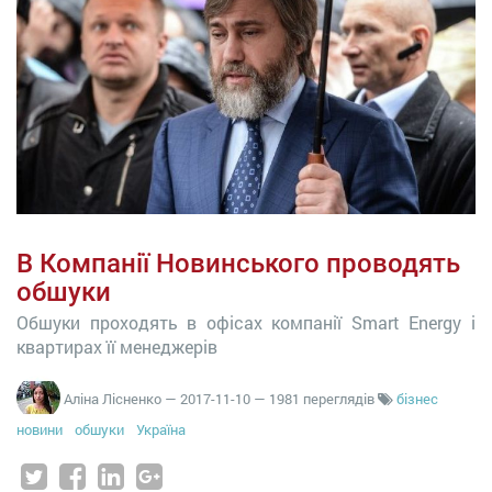
В Компанії Новинського проводять
обшуки
Обшуки проходять в офісах компанії Smart Energy і
квартирах її менеджерів
Аліна Лісненко
—
2017-11-10
— 1981 переглядів
бізнес
новини
обшуки
Україна