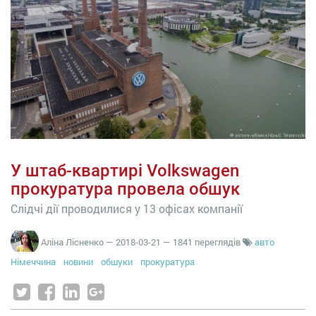
У штаб-квартирі Volkswagen
прокуратура провела обшук
Слідчі дії проводилися у 13 офісах компанії
Аліна Лісненко
—
2018-03-21
— 1841 переглядів
авто
Німеччина
новини
обшуки
прокуратура