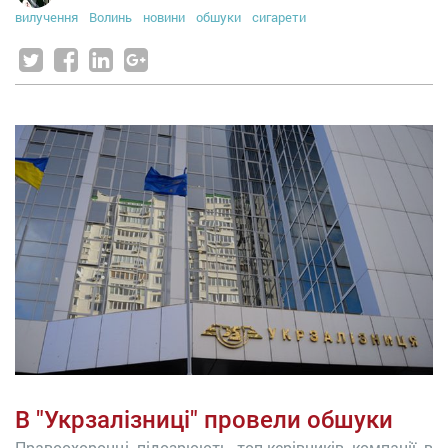
вилучення
Волинь
новини
обшуки
сигарети
В "Укрзалізниці" провели обшуки
Правоохоронці підозрюють топ-керівників компанії в