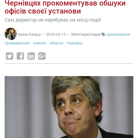
Чернівцях прокоментував обшуки
офісів своєї установи
Сам директор не перебуває на місці події
Ірина Капуш
—
2018-03-13
— 3844 переглядів
кримінальне
провадження
новини
обшуки
Чернівці