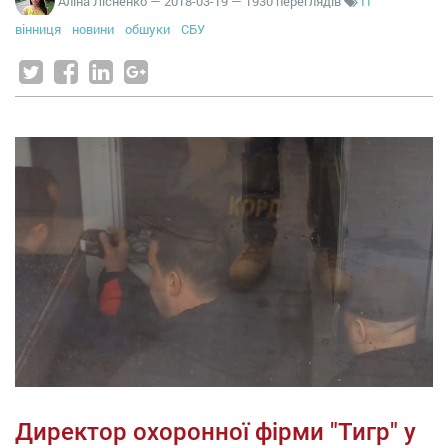
Аліна Лісненко
—
2018-03-19
— 1930 переглядів
IT
вінниця
новини
обшуки
СБУ
Директор охоронної фірми "Тигр" у