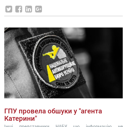
ГПУ провела обшуки у "агента
Катерини"
Інші представники НАБУ цю інформацію не