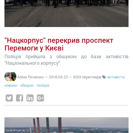
"Нацкорпус" перекрив проспект
Перемоги у Києві
Поліція прийшла з обшуком до бази активістів
"Національного корпусу"
Аліна Лісненко
—
2018-03-23
— 3203 переглядів
активісти
новини
обшуки
поліція