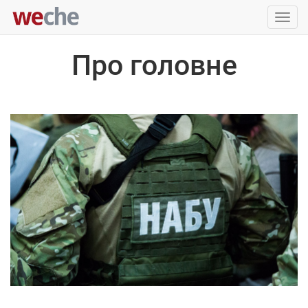
Упра
пере
Про головне